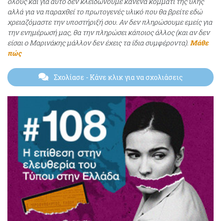
όλους και για αυτό δεν κλειδώνουμε κανένα κομμάτι της ύλης
αλλά για να παραχθεί το πρωτογενές υλικό που θα βρείτε εδώ
χρειαζόμαστε την υποστήριξή σου. Αν δεν πληρώσουμε εμείς για
την ενημέρωσή μας, θα την πληρώσει κάποιος άλλος (και αν δεν
είσαι ο Μαρινάκης μάλλον δεν έχεις τα ίδια συμφέροντα).
Μάθε
πώς
Σχολίασε
- Κάνε κλικ για να σχολιάσεις