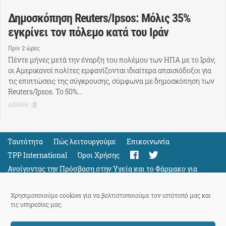
Δημοσκόπηση Reuters/Ipsos: Μόλις 35%
εγκρίνει τον πόλεμο κατά του Ιράν
Πρίν 2 ώρες
Πέντε μήνες μετά την έναρξη του πολέμου των ΗΠΑ με το Ιράν,
οι Αμερικανοί πολίτες εμφανίζονται ιδιαίτερα απαισιόδοξοι για
τις επιπτώσεις της σύγκρουσης, σύμφωνα με δημοσκόπηση των
Reuters/Ipsos. Το 50%…
ΔΙΕΘΝΗ
Ταυτότητα
Πώς λειτουργούμε
Eπικοινωνία
TPP International
Όροι Χρήσης
Ανοίγοντας την Πρόσβαση στην Υγεία και το Φάρμακο για
Όλους
Support
Χρησιμοποιούμε cookies για να βελτιστοποιούμε τον ιστότοπό μας και
τις υπηρεσίες μας.