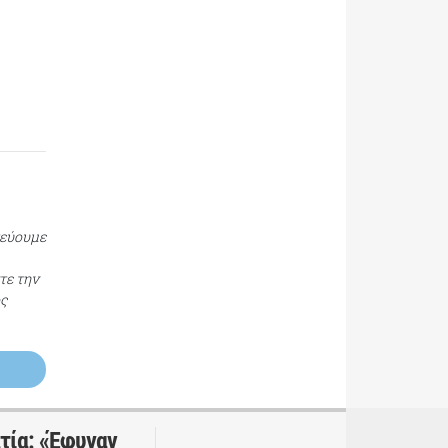
τεύουμε
τε την
ος
τία: «Έφυγαν