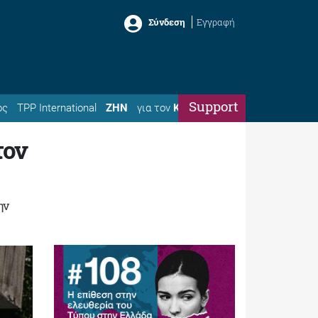
Σύνδεση
Εγγραφή
Support
ός
TPP International
ΖΗΝ
για τον
Κώστα
τον
ην