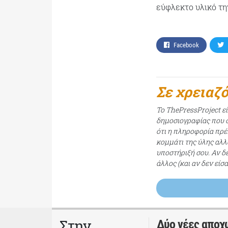
εύφλεκτο υλικό τη
Facebook
Σε χρειαζ
Το ThePressProject ε
δημοσιογραφίας που σ
ότι η πληροφορία πρέπ
κομμάτι της ύλης αλλ
υποστήριξή σου. Αν δ
άλλος (και αν δεν είσ
Στην
Δύο νέες αποχ