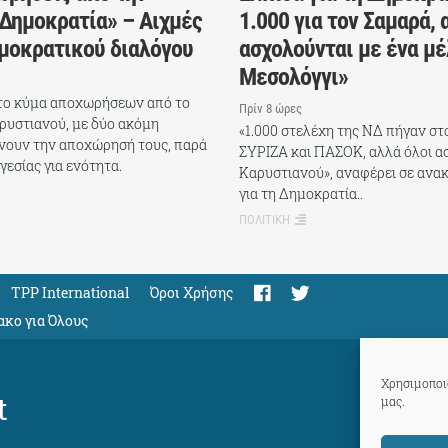
 Δημοκρατία» – Αιχμές
1.000 για τον Σαμαρά, 
ημοκρατικού διαλόγου
ασχολούνται με ένα μέ
Μεσολόγγι»
 το κύμα αποχωρήσεων από το
Πρίν 8 ώρες
ρυστιανού, με δύο ακόμη
«1.000 στελέχη της ΝΔ πήγαν στ
νουν την αποχώρησή τους, παρά
ΣΥΡΙΖΑ και ΠΑΣΟΚ, αλλά όλοι α
γεσίας για ενότητα.
Καρυστιανού», αναφέρει σε ανα
για τη Δημοκρατία..
ΠΟΛΙΤΙΚΗ
TPP International
Όροι Χρήσης
ακο για Όλους
Χρησιμοποιο
t
μας.