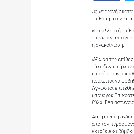
Ως «εμμονή σκοτει
επίθεση στην κατο
«Η πολλοστή επίθε
αποδεικνύει την ε
η ανακοίνωση.
«Η ώρα της επίθεσ
τύχη δεν υπήρχαν 
υποκόσμου» προσθέ
πρόκειται να φοβη
Αγνωστοι επιτέθηκ
υπουργού Επικρατε
ξύλα. Ενα αστυνομ
Αυτή είναι η όγδοη
από τον περασμένο
εκτοξεύσει βόμβε