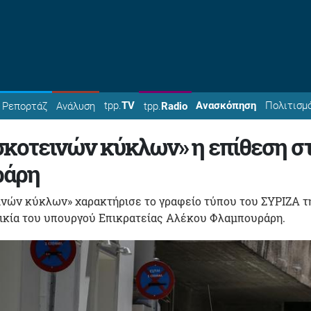
tpp.
TV
Ανασκόπηση
Πολιτισμ
Ρεπορτάζ
Ανάλυση
tpp.
Radio
κοτεινών κύκλων» η επίθεση σ
ράρη
ινών κύκλων» χαρακτήρισε το γραφείο τύπου του ΣΥΡΙΖΑ τ
οικία του υπουργού Επικρατείας Αλέκου Φλαμπουράρη.