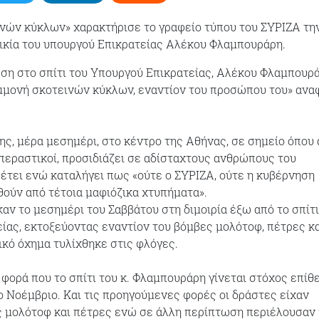
νών κύκλων» χαρακτήρισε το γραφείο τύπου του ΣΥΡΙΖΑ τη
ικία του υπουργού Επικρατείας Αλέκου Φλαμπουράρη.
ση στο σπίτι του Υπουργού Επικρατείας, Αλέκου Φλαμπουρ
μμονή σκοτεινών κύκλων, εναντίον του προσώπου του» ανα
ης, μέρα μεσημέρι, στο κέντρο της Αθήνας, σε σημείο όπου
περαστικοί, προσιδιάζει σε αδίσταχτους ανθρώπους του
τει ενώ καταλήγει πως «ούτε ο ΣΥΡΙΖΑ, ούτε η κυβέρνηση
θούν από τέτοια μαφιόζικα χτυπήματα».
αν το μεσημέρι του Σαββάτου στη διμοιρία έξω από το σπίτι
ίας, εκτοξεύοντας εναντίον του βόμβες μολότοφ, πέτρες κα
ικό όχημα τυλίχθηκε στις φλόγες.
 φορά που το σπίτι του κ. Φλαμπουράρη γίνεται στόχος επίθ
 Νοέμβριο. Και τις προηγούμενες φορές οι δράστες είχαν
ς μολότοφ και πέτρες ενώ σε άλλη περίπτωση περιέλουσαν