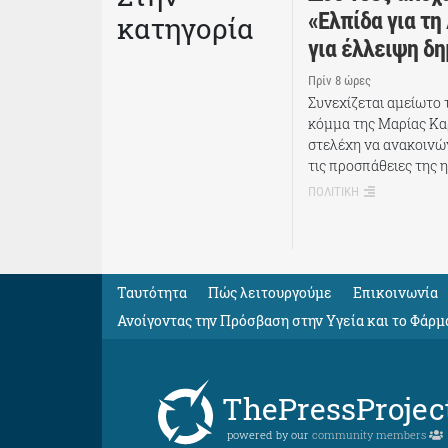
«Ελπίδα για τη
κατηγορία
για έλλειψη δ
Πρίν 8 ώρες
Συνεχίζεται αμείωτο
κόμμα της Μαρίας Κα
στελέχη να ανακοινώ
τις προσπάθειες της η
ΠΟΛΙΤΙΚΗ
Ταυτότητα
Πώς λειτουργούμε
Eπικοινωνία
Ανοίγοντας την Πρόσβαση στην Υγεία και το Φάρμ
ThePressProjec
powered by our
community members