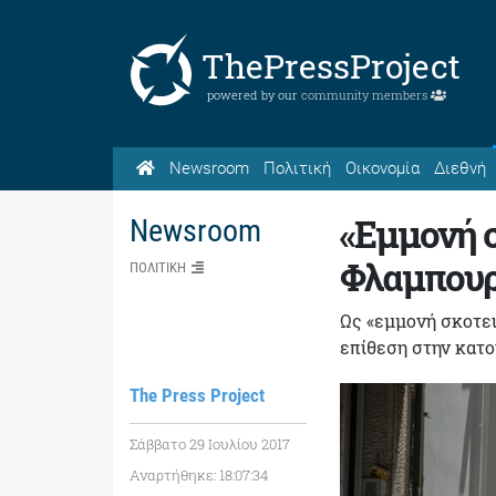
ThePressProject
powered by our
community members
Newsroom
Πολιτική
Οικονομία
Διεθνή
«Εμμονή σ
Newsroom
Φλαμπου
ΠΟΛΙΤΙΚΗ
Ως «εμμονή σκοτε
επίθεση στην κατ
The Press Project
Σάββατο 29 Ιουλίου 2017
Αναρτήθηκε: 18:07:34