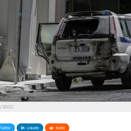
 / SOOC
Twitter
LinkedIn
Reddit