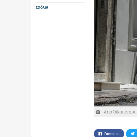
Σχόλια
Aris Oikonomou
Facebook