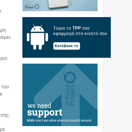
ν
άρη
φέρει
 από
 του
ι
εσης,
 με