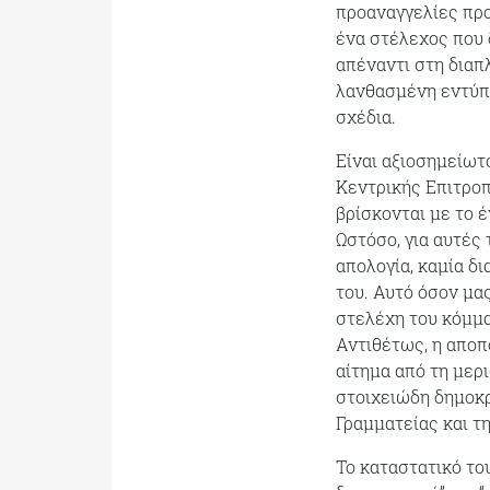
προαναγγελίες προ
ένα στέλεχος που 
απέναντι στη διαπ
λανθασμένη εντύπ
σχέδια.
Είναι αξιοσημείωτ
Κεντρικής Επιτρο
βρίσκονται με το έ
Ωστόσο, για αυτές
απολογία, καμία δ
του. Αυτό όσον μας
στελέχη του κόμμα
Αντιθέτως, η αποπ
αίτημα από τη μερ
στοιχειώδη δημοκρ
Γραμματείας και τ
Το καταστατικό του