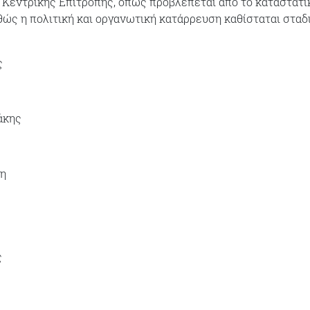
 Κεντρικής Επιτροπής, όπως προβλέπεται από το καταστατικ
θώς η πολιτική και οργανωτική κατάρρευση καθίσταται σταδ
ς
άκης
η
ς