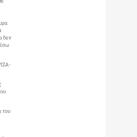
θε
 ώρα
α
α δεν
μέσω
ΡΙΖΑ-
ς
του
ι του