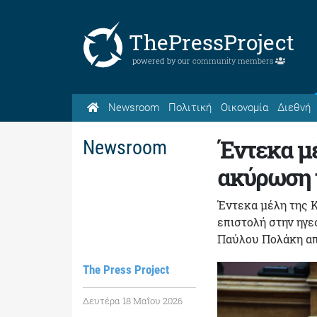
ThePressProject
powered by our
community members
Newsroom
Πολιτική
Οικονομία
Διεθνή
Έντεκα μέ
Newsroom
ακύρωση 
Έντεκα μέλη της 
επιστολή στην ηγε
Παύλου Πολάκη απ
The Press Project
Δευτέρα 18 Μαΐου 2026