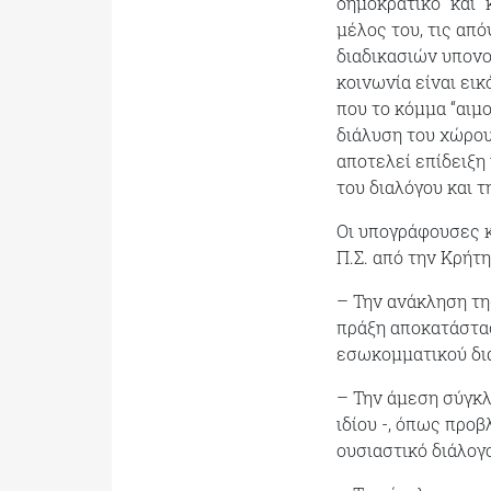
δημοκρατικό” και 
μέλος του, τις απ
διαδικασιών υπονο
κοινωνία είναι εικ
που το κόμμα “αιμ
διάλυση του χώρου
αποτελεί επίδειξη
του διαλόγου και τ
Οι υπογράφουσες κ
Π.Σ. από την Κρήτ
– Την ανάκληση τη
πράξη αποκατάστα
εσωκομματικού δια
– Την άμεση σύγκλ
ιδίου -, όπως προβ
ουσιαστικό διάλογ