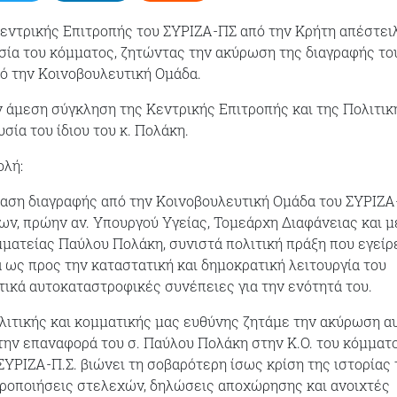
εντρικής Επιτροπής του ΣΥΡΙΖΑ-ΠΣ από την Κρήτη απέστει
σία του κόμματος, ζητώντας την ακύρωση της διαγραφής το
ό την Κοινοβουλευτική Ομάδα.
ην άμεση σύγκληση της Κεντρικής Επιτροπής και της Πολιτικ
σία του ίδιου του κ. Πολάκη.
ολή:
ση διαγραφής από την Κοινοβουλευτική Ομάδα του ΣΥΡΙΖΑ-
ων, πρώην αν. Υπουργού Υγείας, Τομεάρχη Διαφάνειας και 
μματείας Παύλου Πολάκη, συνιστά πολιτική πράξη που εγείρ
ως προς την καταστατική και δημοκρατική λειτουργία του
τικά αυτοκαταστροφικές συνέπειες για την ενότητά του.
ολιτικής και κομματικής μας ευθύνης ζητάμε την ακύρωση α
την επαναφορά του σ. Παύλου Πολάκη στην Κ.Ο. του κόμματο
ΣΥΡΙΖΑ-Π.Σ. βιώνει τη σοβαρότερη ίσως κρίση της ιστορίας 
οροποιήσεις στελεχών, δηλώσεις αποχώρησης και ανοιχτές