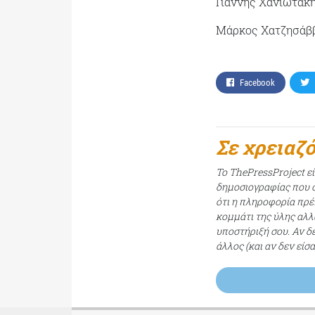
Γιάννης Χανιωτάκ
Μάρκος Χατζησάβ
Facebook
Σε χρειαζ
Το ThePressProject ε
δημοσιογραφίας που σ
ότι η πληροφορία πρέπ
κομμάτι της ύλης αλλ
υποστήριξή σου. Αν δ
άλλος (και αν δεν είσ