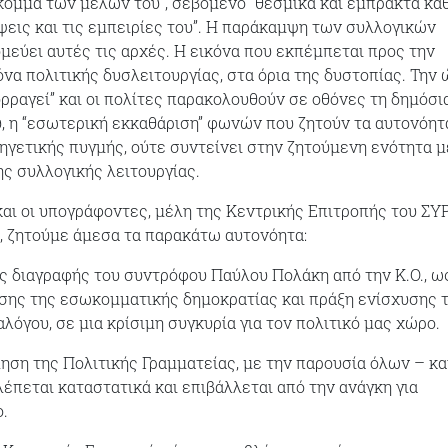
“κόμμα των μελών του”, σεβόμενο “θεσμικά και έμπρακτα κά
όψεις και τις εμπειρίες του”. Η παράκαμψη των συλλογικών
μεύει αυτές τις αρχές. Η εικόνα που εκπέμπεται προς την
όνα πολιτικής δυσλειτουργίας, στα όρια της δυστοπίας. Την
ορραγεί” και οι πολίτες παρακολουθούν σε οθόνες τη δημόσι
, η “εσωτερική εκκαθάριση” φωνών που ζητούν τα αυτονόητ
 ηγετικής πυγμής, ούτε συντείνει στην ζητούμενη ενότητα 
ης συλλογικής λειτουργίας.
αι οι υπογράφοντες, μέλη της Κεντρικής Επιτροπής του ΣΥ
η, ζητούμε άμεσα τα παρακάτω αυτονόητα:
ς διαγραφής του συντρόφου Παύλου Πολάκη από την Κ.Ο., ω
σης της εσωκομματικής δημοκρατίας και πράξη ενίσχυσης 
λόγου, σε μια κρίσιμη συγκυρία για τον πολιτικό μας χώρο.
ηση της Πολιτικής Γραμματείας, με την παρουσία όλων – κα
λέπεται καταστατικά και επιβάλλεται από την ανάγκη για
ο.