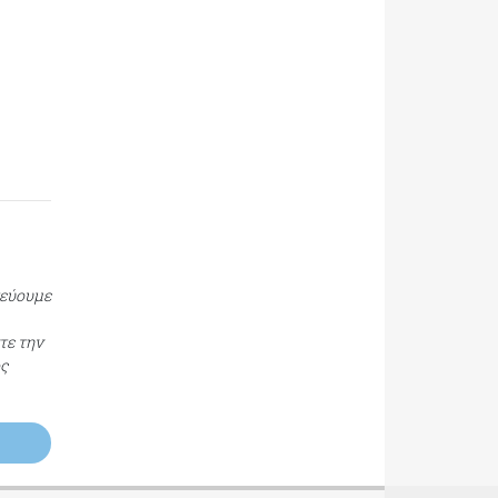
τεύουμε
τε την
ος