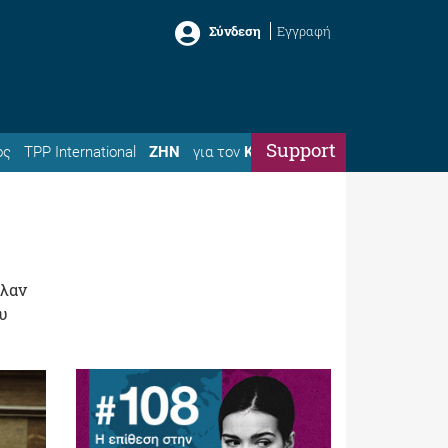
Σύνδεση
Εγγραφή
Support
ός
TPP International
ΖΗΝ
για τον
Κώστα
ιλαν
υ