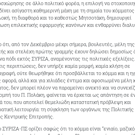
σχώρησης σε άλλο πολιτικό φορέα, η επιλογή να στοχοποιη
δίνει ασίγαστη καθημερινή μάχη με τη σημαία του κόμματος
λοκή, τη διαφθορά και το καθεστώς Μητσοτάκη, δημιουργεί
ωση επιλεκτικής εφαρμογής κανόνων και ενθαρρύνει διαλυ
ο ότι, από τον Δεκέμβριο μέχρι σήμερα, βουλευτές, μέλη της
πής και στελέχη πρώτης γραμμής έχουν δηλώσει δημοσίως 
να πόδι εκτός ΣΥΡΙΖΑ, αναμένοντας τις πολιτικές εξελίξεις
 τις περιπτώσεις, δεν υπήρξε καμία μομφή, καμία κλήση σε
ιαγραφή, ούτε θεωρήθηκε ότι προσβάλλεται το κόμμα και η η
 αφορά, αλλά και για χιλιάδες έντιμα και αφοσιωμένα μέλη 
τος, δεν μπορεί πλέον να παραμείνει ανεκτό και να συνεχίζ
ομπή του Π. Πολάκη, φαίνεται να έρχεται ως απάντηση σε έ
ιά του, που αποτελεί θεμελιώδη καταστατική πρόβλεψη και
ατική λειτουργία: τη σύγκληση των οργάνων, της Πολιτικής
ης Κεντρικής Επιτροπής.
 ΣΥΡΙΖΑ-ΠΣ ορίζει σαφώς ότι το κόμμα είναι “ενιαίο, μαζικό