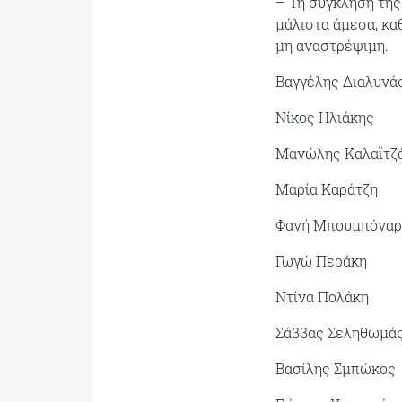
– Τη σύγκληση της
μάλιστα άμεσα, κα
μη αναστρέψιμη.
Βαγγέλης Διαλυνά
Νίκος Ηλιάκης
Μανώλης Καλαϊτζ
Μαρία Καράτζη
Φανή Μπουμπόναρ
Γωγώ Περάκη
Ντίνα Πολάκη
Σάββας Σεληθωμά
Βασίλης Σμπώκος