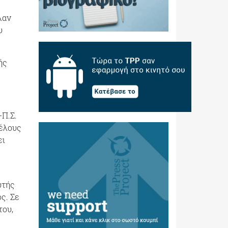
λαν
υ
ής
Π.Σ.
μέλους
ει
υτής
ς. Σε
του,