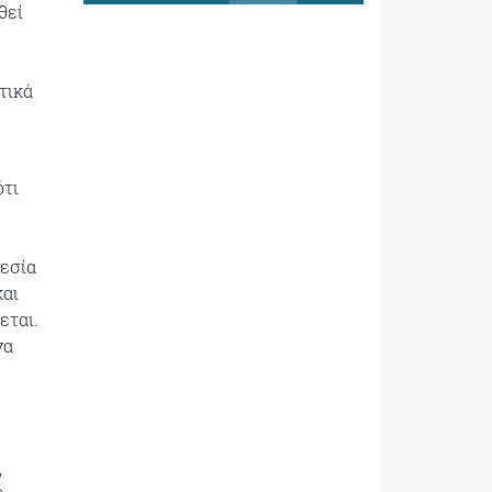
θεί
τικά
ότι
.
γεσία
και
εται.
να
,