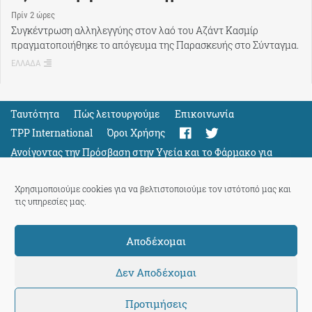
Πρίν 2 ώρες
Συγκέντρωση αλληλεγγύης στον λαό του Αζάντ Κασμίρ
πραγματοποιήθηκε το απόγευμα της Παρασκευής στο Σύνταγμα.
ΕΛΛΑΔΑ
Ταυτότητα
Πώς λειτουργούμε
Eπικοινωνία
TPP International
Όροι Χρήσης
Ανοίγοντας την Πρόσβαση στην Υγεία και το Φάρμακο για
Όλους
Support
Χρησιμοποιούμε cookies για να βελτιστοποιούμε τον ιστότοπό μας και
τις υπηρεσίες μας.
Αποδέχομαι
ThePressProject
powered by our
community members
Δεν Αποδέχομαι
Προτιμήσεις
© 2026 ThePressProject | Created by BitsnBytes & re-manufactured