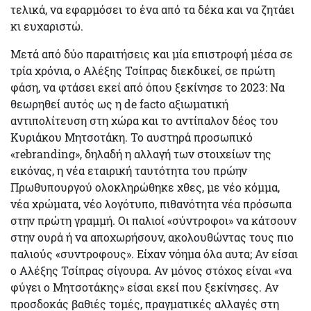
τελικά, να εφαρμόσει το ένα από τα δέκα και να ζητάει
κι ευχαριστώ.
Μετά από δύο παραιτήσεις και μία επιστροφή μέσα σε
τρία χρόνια, ο Αλέξης Τσίπρας διεκδικεί, σε πρώτη
φάση, να φτάσει εκεί από όπου ξεκίνησε το 2023: Να
θεωρηθεί αυτός ως η de facto αξιωματική
αντιπολίτευση στη χώρα και το αντίπαλον δέος του
Κυριάκου Μητσοτάκη. To αυστηρά προσωπικό
«rebranding», δηλαδή η αλλαγή των στοιχείων της
εικόνας, η νέα εταιρική ταυτότητα του πρώην
Πρωθυπουργού ολοκληρώθηκε χθες, με νέο κόμμα,
νέα χρώματα, νέο λογότυπο, πιθανότητα νέα πρόσωπα
στην πρώτη γραμμή. Οι παλιοί «σύντροφοι» να κάτσουν
στην ουρά ή να αποχωρήσουν, ακολουθώντας τους πιο
παλιούς «συντροφους». Είχαν νόημα όλα αυτα; Αν είσαι
ο Αλέξης Τσίπρας σίγουρα. Αν μόνος στόχος είναι «να
φύγει ο Μητσοτάκης» είσαι εκεί που ξεκίνησες. Αν
προσδοκάς βαθιές τομές, πραγματικές αλλαγές στη