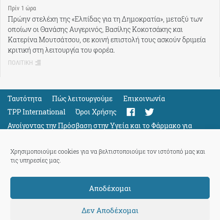
Πρίν 1 ώρα
Πρώην στελέχη της «Ελπίδας για τη Δημοκρατία», μεταξύ των
οποίων οι Θανάσης Αυγερινός, Βασίλης Κοκοτσάκης και
Κατερίνα Μουτσάτσου, σε κοινή επιστολή τους ασκούν δριμεία
κριτική στη λειτουργία του φορέα.
ΠΟΛΙΤΙΚΗ
Ταυτότητα
Πώς λειτουργούμε
Eπικοινωνία
TPP International
Όροι Χρήσης
Ανοίγοντας την Πρόσβαση στην Υγεία και το Φάρμακο για
Όλους
Support
Χρησιμοποιούμε cookies για να βελτιστοποιούμε τον ιστότοπό μας και
τις υπηρεσίες μας.
Αποδέχομαι
ThePressProject
powered by our
community members
Δεν Αποδέχομαι