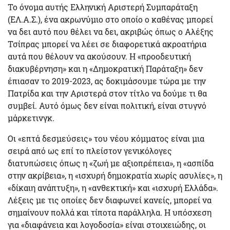
To όνομα αυτής Ελληνική Αριστερή Συμπαράταξη
(ΕΛ.Α.Σ.), ένα ακρωνύμιο στο οποίο ο καθένας μπορεί
να δει αυτό που θέλει να δει, ακριβώς όπως ο Αλέξης
Τσίπρας μπορεί να λέει σε διαφορετικά ακροατήρια
αυτά που θέλουν να ακούσουν. Η «προοδευτική
διακυβέρνηση» και η «Δημοκρατική Παράταξη» δεν
έπιασαν το 2019-2023, ας δοκιμάσουμε τώρα με την
Πατρίδα και την Αριστερά στον τίτλο να δούμε τι θα
συμβεί. Αυτό όμως δεν είναι πολιτική, είναι στυγνό
μάρκετινγκ.
Οι «επτά δεσμεύσεις» του νέου κόμματος είναι μια
σειρά από ως επί το πλείστον γενικόλογες
διατυπώσεις όπως η «ζωή με αξιοπρέπεια», η «ασπίδα
στην ακρίβεια», η «ισχυρή δημοκρατία χωρίς ασυλίες», η
«δίκαιη ανάπτυξη», η «ανθεκτική» και «ισχυρή Ελλάδα».
Λέξεις με τις οποίες δεν διαφωνεί κανείς, μπορεί να
σημαίνουν πολλά και τίποτα παράλληλα. Η υπόσχεση
για «διαφάνεια και λογοδοσία» είναι στοιχειώδης, οι