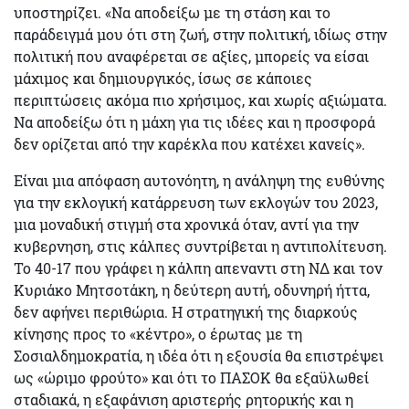
υποστηρίζει. «
Να αποδείξω με τη στάση και το
παράδειγμά μου ότι στη ζωή, στην πολιτική, ιδίως στην
πολιτική που αναφέρεται σε αξίες, μπορείς να είσαι
μάχιμος και δημιουργικός, ίσως σε κάποιες
περιπτώσεις ακόμα πιο χρήσιμος, και χωρίς αξιώματα.
Να αποδείξω ότι η μάχη για τις ιδέες και η προσφορά
δεν ορίζεται από την καρέκλα που κατέχει κανείς».
Είναι μια απόφαση αυτονόητη, η ανάληψη της ευθύνης
για την εκλογική κατάρρευση των εκλογών του 2023,
μια μοναδική στιγμή στα χρονικά όταν, αντί για την
κυβερνηση, στις κάλπες συντρίβεται η αντιπολίτευση.
Το 40-17 που γράφει η κάλπη απεναντι στη ΝΔ και τον
Κυριάκο Μητσοτάκη, η δεύτερη αυτή, οδυνηρή ήττα,
δεν αφήνει περιθώρια. Η στρατηγική της διαρκούς
κίνησης προς το «κέντρο», ο έρωτας με τη
Σοσιαλδημοκρατία, η ιδέα ότι η εξουσία θα επιστρέψει
ως «ώριμο φρούτο» και ότι το ΠΑΣΟΚ θα εξαϋλωθεί
σταδιακά, η εξαφάνιση αριστερής ρητορικής και η