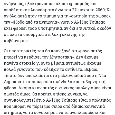
ενέργειας, ηλεκτρονικούς πλειστηριασμούς και
αποδέχτηκε πλεονάσματα άνω του 2% μέχρι το 2060; Κι
αν όλα αυτά ήταν το τίμημα για τη «σωτηρία της χώρας»,
την «έξοδο από τα μνημόνια», γιατί ο Αλέξης Τσίπρας
έχει φερθεί τόσο υποτιμητικά, αν όχι επιθετικά, σχεδόν
σε όλα τα υπουργικά στελέχη εκείνης της
κυβέρνησης;
Οι υποστηρικτές του θα πουν ξανά ότι «μόνο αυτός
μπορεί να κερδίσει τον Μητσοτάκη». Δεν έχουμε
κανένα στοιχείο γι αυτό βέβαια, αντιθέτως έχουμε
πολλά γεγονότα που έδειξαν το αντίθετο. Βέβαια,
τίποτα δεν αποκλείεται στο μέλλον, ειδικά όσο η Νέα
Δημοκρατία συσσωρεύει σκάνδαλα και κυβερνητική
φθορά. Ακόμα κι αν αυτός ο κυνικός υπολογισμός είναι
σωστός όμως, θα πρέπει, επίσης κυνικά, να
συνυπολογιστεί ότι ο Αλέξης Τσίπρας είναι ο πολιτικός
που μπορει να πάρει μια σειρά από δίκαια κοινωνικά
αιτήματα, να τα ευνουχήσει, να τα αναπλαισιώσει και