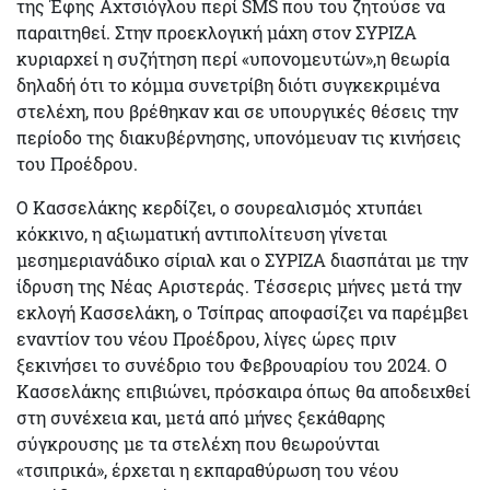
της Έφης Αχτσιόγλου περί SMS που του ζητούσε να
παραιτηθεί. Στην προεκλογική μάχη στον ΣΥΡΙΖΑ
κυριαρχεί η συζήτηση περί «υπονομευτών»,η θεωρία
δηλαδή ότι το κόμμα συνετρίβη διότι συγκεκριμένα
στελέχη, που βρέθηκαν και σε υπουργικές θέσεις την
περίοδο της διακυβέρνησης, υπονόμευαν τις κινήσεις
του Προέδρου.
Ο Κασσελάκης κερδίζει, ο σουρεαλισμός χτυπάει
κόκκινο, η αξιωματική αντιπολίτευση γίνεται
μεσημεριανάδικο σίριαλ και ο ΣΥΡΙΖΑ διασπάται με την
ίδρυση της Νέας Αριστεράς. Τέσσερις μήνες μετά την
εκλογή Κασσελάκη, ο Τσίπρας αποφασίζει να παρέμβει
εναντίον του νέου Προέδρου, λίγες ώρες πριν
ξεκινήσει το συνέδριο του Φεβρουαρίου του 2024. Ο
Κασσελάκης επιβιώνει, πρόσκαιρα όπως θα αποδειχθεί
στη συνέχεια και, μετά από μήνες ξεκάθαρης
σύγκρουσης με τα στελέχη που θεωρούνται
«τσιπρικά», έρχεται η εκπαραθύρωση του νέου