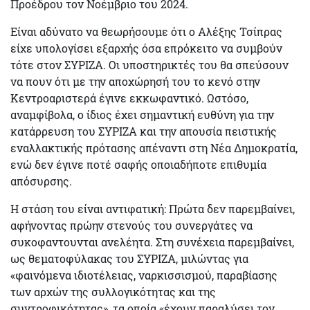
Προέδρου τον Νοέμβριο του 2024.
Είναι αδύνατο να θεωρήσουμε ότι ο Αλέξης Τσίπρας
είχε υπολογίσει εξαρχής όσα επρόκειτο να συμβούν
τότε στον ΣΥΡΙΖΑ. Οι υποστηρικτές του θα σπεύσουν
να πουν ότι με την αποχώρησή του το κενό στην
Κεντροαριστερά έγινε εκκωφαντικό. Ωστόσο,
αναμφίβολα, ο ίδιος έχει σημαντική ευθύνη για την
κατάρρευση του ΣΥΡΙΖΑ και την απουσία πειστικής
εναλλακτικής πρότασης απέναντι στη Νέα Δημοκρατία,
ενώ δεν έγινε ποτέ σαφής οποιαδήποτε επιθυμία
απόσυρσης.
Η στάση του είναι αντιφατική: Πρώτα δεν παρεμβαίνει,
αφήνοντας πρώην στενούς του συνεργάτες να
συκοφαντουνται ανελέητα. Στη συνέχεια παρεμβαίνει,
ως θεματοφύλακας του ΣΥΡΙΖΑ, μιλώντας για
«
φαινόμενα ιδιοτέλειας, ναρκισσισμού, παραβίασης
των αρχών της συλλογικότητας και της
συντροφικότητας
», τα οποία «
έχουν παραλύσει τον