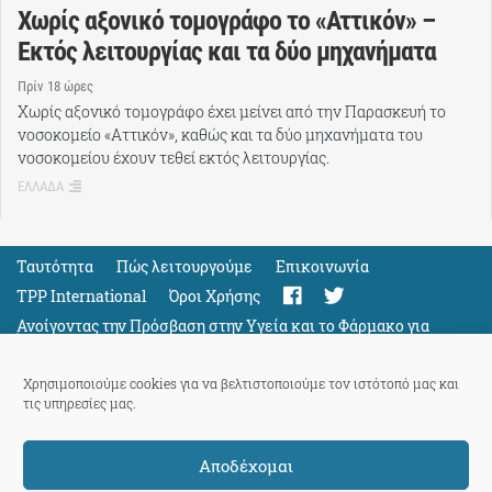
Χωρίς αξονικό τομογράφο το «Αττικόν» –
Εκτός λειτουργίας και τα δύο μηχανήματα
Πρίν 18 ώρες
Χωρίς αξονικό τομογράφο έχει μείνει από την Παρασκευή το
νοσοκομείο «Αττικόν», καθώς και τα δύο μηχανήματα του
νοσοκομείου έχουν τεθεί εκτός λειτουργίας.
ΕΛΛΑΔΑ
Ταυτότητα
Πώς λειτουργούμε
Eπικοινωνία
TPP International
Όροι Χρήσης
Ανοίγοντας την Πρόσβαση στην Υγεία και το Φάρμακο για
Όλους
Support
Χρησιμοποιούμε cookies για να βελτιστοποιούμε τον ιστότοπό μας και
τις υπηρεσίες μας.
Αποδέχομαι
ThePressProject