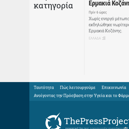
Ερμακιά Κοζάν
κατηγορία
Πρίν 6 ώρες
Χωρίς ενεργό μέτωπο 
εκδηλώθηκε νωρίτερα
Ερμακιά Κοζάνης.
ΕΛΛΑΔΑ
Ταυτότητα
Πώς λειτουργούμε
Eπικοινωνία
Ανοίγοντας την Πρόσβαση στην Υγεία και το Φάρμ
ThePressProjec
powered by our
community members