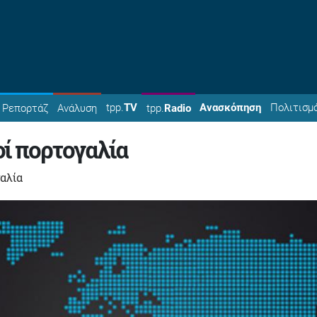
tpp.
TV
Ανασκόπηση
Πολιτισμ
Ρεπορτάζ
Ανάλυση
tpp.
Radio
ί πορτογαλία
αλία