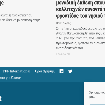
ης
μοναδική έκθεση σπο
καλλιτεχνών συναντά 
φροντίδας του νησιού 
είναι η πυρκαγιά που
 σε δασική βλάστηση στην
Πρίν 7 ώρες
Στην Τήνο, και ειδικότερα στον
Αγάπη, θα υλοποιηθεί από τις 8 
2026 μια πρωτότυπη, πολυεπίπε
πρωτοβουλία, η οποία πλαισιώνε
εκπαιδευτικές και…
ΕΛΛΑΔΑ
TPP International
Όροι Χρήσης
ακο για Όλους
Χρησιμοποιο
t
μας.