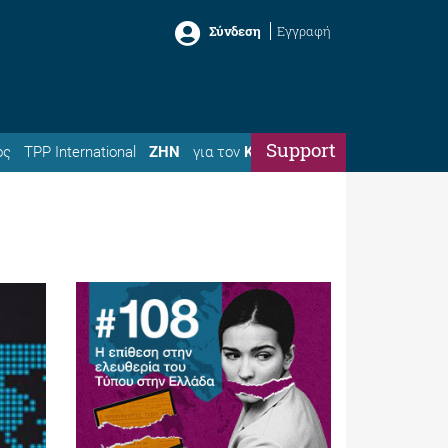
Σύνδεση
Εγγραφή
Support
ός
TPP International
ΖΗΝ
για τον
Κώστα