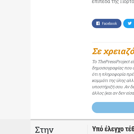
επίπεδα της Πορτο
Facebook
Σε χρειαζ
Το ThePressProject ε
δημοσιογραφίας που σ
ότι η πληροφορία πρέπ
κομμάτι της ύλης αλλ
υποστήριξή σου. Αν δ
άλλος (και αν δεν είσ
Στην
Υπό έλεγχο τέ