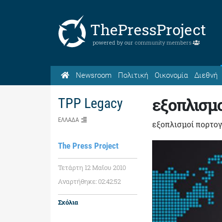
ThePressProject
powered by our
community members
Newsroom
Πολιτική
Οικονομία
Διεθνή
εξοπλισμο
TPP Legacy
ΕΛΛΑΔΑ
εξοπλισμοί πορτογ
The Press Project
Τετάρτη 12 Μαΐου 2010
Αναρτήθηκε: 02:42:52
Σχόλια