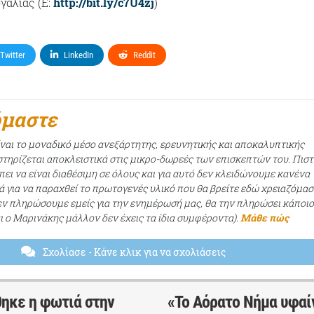
γαλίας (Ε:
http://bit.ly/c7U4zj
)
Twitter
LinkedIn
Reddit
όμαστε
ίναι το μοναδικό μέσο ανεξάρτητης, ερευνητικής και αποκαλυπτικής
τηρίζεται αποκλειστικά στις μικρο-δωρεές των επισκεπτών του. Πισ
ει να είναι διαθέσιμη σε όλους και για αυτό δεν κλειδώνουμε κανένα
ά για να παραχθεί το πρωτογενές υλικό που θα βρείτε εδώ χρειαζόμασ
εν πληρώσουμε εμείς για την ενημέρωσή μας, θα την πληρώσει κάποι
αι ο Μαρινάκης μάλλον δεν έχεις τα ίδια συμφέροντα).
Μάθε πώς
Σχολίασε
- Κάνε κλικ για να σχολιάσεις
θηκε η φωτιά στην
«Το Αόρατο Νήμα υφαί