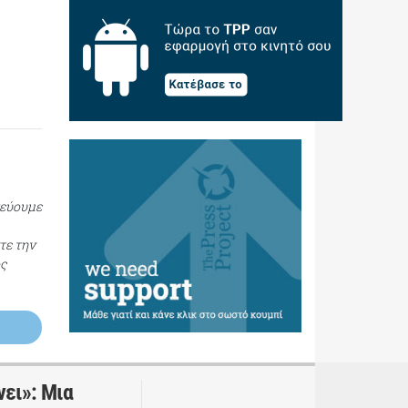
τεύουμε
τε την
ος
νει»: Μια