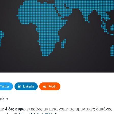
Twitter
LinkedIn
Reddit
αλία
με
4 δις ευρώ
ετησίως αν μειώναμε τις αμυντικές δαπάνες