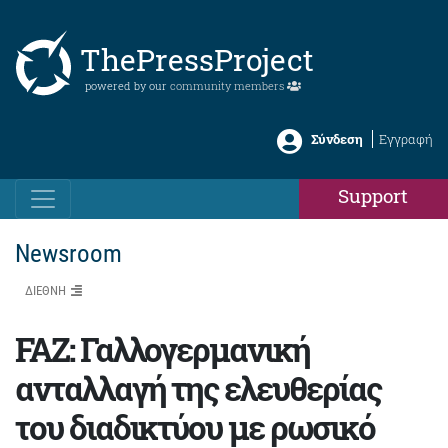
ThePressProject
powered by our
community members
Σύνδεση
Εγγραφή
Support
Newsroom
ΔΙΕΘΝΗ
FAZ: Γαλλογερμανική
ανταλλαγή της ελευθερίας
του διαδικτύου με ρωσικό