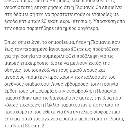
Οικονομικών, Πέτερ Αλτμάιερ, είχε υποσχεθεί στις
νεοσύστατες επιχειρήσεις ότι η Γερμανία θα επιμείνει
στη δέσμευσή της να προστατευτούν οι εταιρείες με
έσοδα κάτω των 20 εκατ. ευρώ ετησίως. Υπόσχεση από
την οποία παραιτήθηκε μία ημέρα αργότερα.
Όπως σημειώνει το δημοσίευμα, ήταν η Γερμανία που
έως τον περασμένο Ιανουάριο έθετε ως προϋπόθεση
για την οδηγία να συμπεριληφθεί πρόβλεψη για τις
μικρές επιχειρήσεις, ώστε να μείνουν εκτός της
οδηγίας που ισοπεδώνει τους μικρότερους και
μεσαίους «παίκτες» προς χάρην των κολοσσών του
διεθνούς διαδικτύου. Λίγες εβδομάδες πριν η οδηγία
έρθει προς ψηφοφορία στην ευρωβουλή, η Γερμανία
παραιτήθηκε από τις διεκδικήσεις αυτές, την ώρα που
«όλως τυχαίως», η Γαλλία παραιτούταν επίσης από τα
προσχώματα που έθετε για ένα εντελώς διαφορετικό
ζήτημα, αυτό του αγωγού φυσικού αερίου από τη Ρωσία,
του Nord Stream 2.