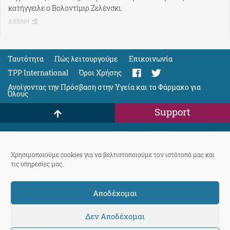
κατήγγειλε ο Βολοντίμιρ Ζελένσκι.
ΔΙΕΘΝΗ
Ταυτότητα
Πώς λειτουργούμε
Eπικοινωνία
TPP International
Όροι Χρήσης
Ανοίγοντας την Πρόσβαση στην Υγεία και το Φάρμακο για
Όλους
Support
ThePressProject
Χρησιμοποιούμε cookies για να βελτιστοποιούμε τον ιστότοπό μας και
τις υπηρεσίες μας.
powered by our
community members
Αποδέχομαι
© 2026 ThePressProject | Created by BitsnBytes & re-manufactured
by
Sociality
Δεν Αποδέχομαι