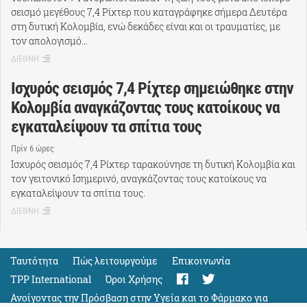
σεισμό μεγέθους 7,4 Ρίχτερ που καταγράφηκε σήμερα Δευτέρα
στη δυτική Κολομβία, ενώ δεκάδες είναι και οι τραυματίες, με
τον απολογισμό…
ΔΙΕΘΝΗ
Ισχυρός σεισμός 7,4 Ρίχτερ σημειώθηκε στην
Κολομβία αναγκάζοντας τους κατοίκους να
εγκαταλείψουν τα σπίτια τους
Πρίν 6 ώρες
Ισχυρός σεισμός 7,4 Ρίχτερ ταρακούνησε τη δυτική Κολομβία και
τον γειτονικό Ισημερινό, αναγκάζοντας τους κατοίκους να
εγκαταλείψουν τα σπίτια τους.
ΔΙΕΘΝΗ
Ταυτότητα
Πώς λειτουργούμε
Eπικοινωνία
TPP International
Όροι Χρήσης
Ανοίγοντας την Πρόσβαση στην Υγεία και το Φάρμακο για
Όλους