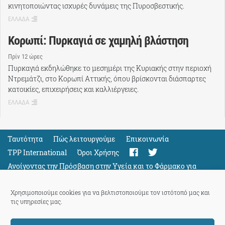
κινητοποιώντας ισχυρές δυνάμεις της Πυροσβεστικής.
ΕΛΛΑΔΑ
Κορωπί: Πυρκαγιά σε χαμηλή βλάστηση
Πρίν 12 ώρες
Πυρκαγιά εκδηλώθηκε το μεσημέρι της Κυριακής στην περιοχή
Ντρεμάτζι, στο Κορωπί Αττικής, όπου βρίσκονται διάσπαρτες
κατοικίες, επιχειρήσεις και καλλιέργειες.
ΕΛΛΑΔΑ
Ταυτότητα
Πώς λειτουργούμε
Eπικοινωνία
TPP International
Όροι Χρήσης
Ανοίγοντας την Πρόσβαση στην Υγεία και το Φάρμακο για
Όλους
Support
Χρησιμοποιούμε cookies για να βελτιστοποιούμε τον ιστότοπό μας και
τις υπηρεσίες μας.