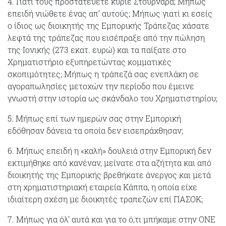
4. Γιατί τους προστατεύετε κύριε Στουρνάρα; Μήπως
επειδή νιώθετε ένας απ’ αυτούς; Μήπως γιατί κι εσείς
ο ίδιος ως διοικητής της Εμπορικής Τράπεζας χάσατε
λεφτά της τράπεζας που εισέπραξε από την πώληση
της Ιονικής (273 εκατ. ευρώ) και τα παίξατε στο
Χρηματιστήριο εξυπηρετώντας κομματικές
σκοπιμότητες; Μήπως η τράπεζά σας ενεπλάκη σε
αγοραπωλησίες μετοχών την περίοδο που έμεινε
γνωστή στην ιστορία ως σκάνδαλο του Χρηματιστηρίου;
5. Μήπως επί των ημερών σας στην Εμπορική
εδόθησαν δάνεια τα οποία δεν εισεπράχθησαν;
6. Μήπως επειδή η «καλή» δουλειά στην Εμπορική δεν
εκτιμήθηκε από κανέναν, μείνατε στα αζήτητα και από
διοικητής της Εμπορικής βρεθήκατε άνεργος και μετά
στη χρηματιστηριακή εταιρεία Κάππα, η οποία είχε
ιδιαίτερη σχέση με διοικητές τραπεζών επί ΠΑΣΟΚ;
7. Μήπως για όλ’ αυτά και για το ό,τι μπήκαμε στην ΟΝΕ