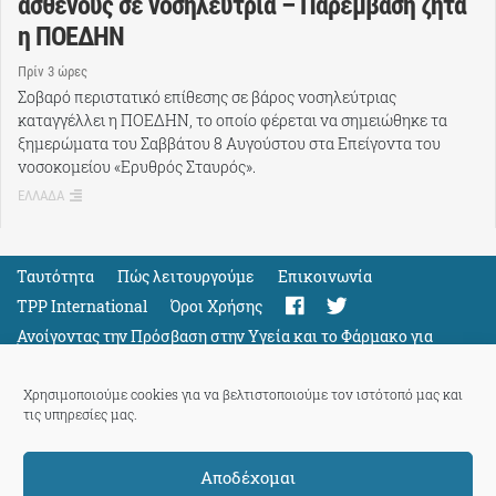
ασθενούς σε νοσηλεύτρια – Παρέμβαση ζητά
η ΠΟΕΔΗΝ
Πρίν 3 ώρες
Σοβαρό περιστατικό επίθεσης σε βάρος νοσηλεύτριας
καταγγέλλει η ΠΟΕΔΗΝ, το οποίο φέρεται να σημειώθηκε τα
ξημερώματα του Σαββάτου 8 Αυγούστου στα Επείγοντα του
νοσοκομείου «Ερυθρός Σταυρός».
ΕΛΛΑΔΑ
Ταυτότητα
Πώς λειτουργούμε
Eπικοινωνία
TPP International
Όροι Χρήσης
Ανοίγοντας την Πρόσβαση στην Υγεία και το Φάρμακο για
Όλους
Support
Χρησιμοποιούμε cookies για να βελτιστοποιούμε τον ιστότοπό μας και
τις υπηρεσίες μας.
Αποδέχομαι
ThePressProject