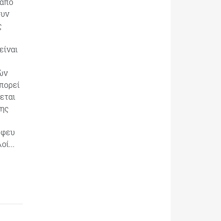
 από
ουν
ς
είναι
ιών
μπορεί
εται
σης
 φευ
ί...