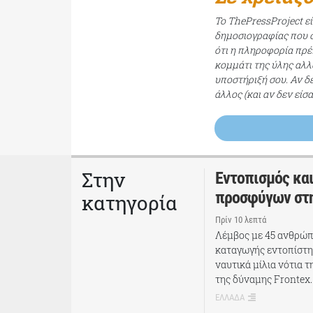
Το ThePressProject ε
δημοσιογραφίας που σ
ότι η πληροφορία πρέπ
κομμάτι της ύλης αλλ
υποστήριξή σου. Αν δ
άλλος (και αν δεν είσ
Στην
Εντοπισμός κα
προσφύγων στη
κατηγορία
Πρίν 10 λεπτά
Λέμβος με 45 ανθρώπ
καταγωγής εντοπίστη
ναυτικά μίλια νότια τ
της δύναμης Frontex.
ΕΛΛΑΔΑ