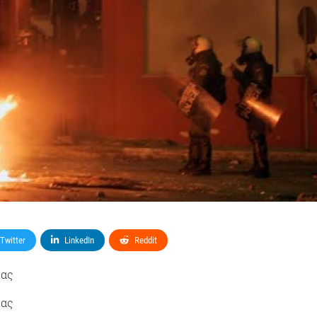
Twitter
LinkedIn
Reddit
έας
έας