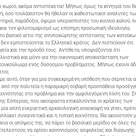
ό χωριό, ακόμα αντιστέκεται! Μήπως όμως τα κίνητρά του δ
νή, όσο τουλάχιστον θα ήθελαν οι καθεστωτικοί αναλυτές τ
στηροί, παράδοξοι, όψιμοι υπερασπιστές του κοινού καλού, π
και τον φιλοτομαρισμό ως επίσημη προσωπική ιδεολογία;
α, το βασικό αίτιο της ανυποχώρητης αντίστασης των κατοίκω
ι δεν εμπιστεύονται το Ελληνικό κράτος. Δεν πιστεύουν ότι
υγεία και την πρόοδό τους. Αντίθετα, υποψιάζονται ότι
λειστικά και μόνο για την οικονομική αποκατάσταση των
 κουκούλωμα ενός δύσοσμου προβλήματος. Μήπως έχουν άδ
τοι;
με αυτό, όταν για μια συγκεκριμένη υπόθεση που σέρνεται 
ει από την πολιτεία η παραμικρή σοβαρή προσπάθεια προσέγγ
κοινότητας στο πρόβλημα και την αμφιλεγόμενη λύση του. Σ
ης Εσπερίας, που ακούραστα επικαλούνται οι κράχτες των
 μία απλή ευεργετική αρχαιολογική ανασκαφή να γίνει, πρέπ
πλακεί συναινετικά και η τοπική κοινότητα. Να ακουστούν 
ια οι απόψεις της, να πάρει το βασιλικό μερίδιο σε όλες τι
κτελεστούν, να ορίσει κανονισμούς ασφαλείας και διαγωγής