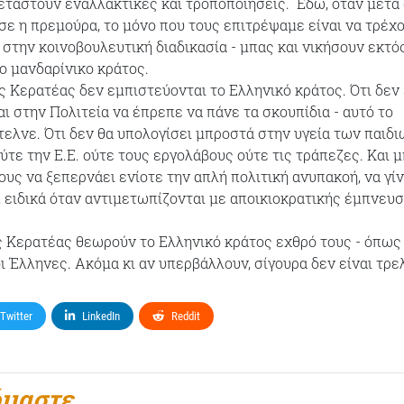
εταστούν εναλλακτικές και τροποποιήσεις. Εδώ, όταν μετά
ασε η πρεμούρα, το μόνο που τους επιτρέψαμε είναι να τρέχ
 στην κοινοβουλευτική διαδικασία - μπας και νικήσουν εκτό
ο μανδαρίνικο κράτος.
ης Κερατέας δεν εμπιστεύονται το Ελληνικό κράτος. Ότι δεν 
αι στην Πολιτεία να έπρεπε να πάνε τα σκουπίδια - αυτό το
τελνε. Ότι δεν θα υπολογίσει μπροστά στην υγεία των παιδ
ούτε την Ε.Ε. ούτε τους εργολάβους ούτε τις τράπεζες. Και 
ους να ξεπερνάει ενίοτε την απλή πολιτική ανυπακοή, να γίν
η, ειδικά όταν αντιμετωπίζονται με αποικιοκρατικής έμπνευ
της Κερατέας θεωρούν το Ελληνικό κράτος εχθρό τους - όπως
ι Έλληνες. Ακόμα κι αν υπερβάλλουν, σίγουρα δεν είναι τρελο
Twitter
LinkedIn
Reddit
όμαστε