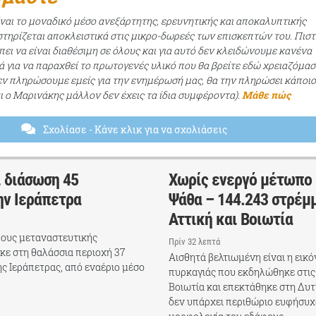
ίναι το μοναδικό μέσο ανεξάρτητης, ερευνητικής και αποκαλυπτικής
τηρίζεται αποκλειστικά στις μικρο-δωρεές των επισκεπτών του. Πισ
ει να είναι διαθέσιμη σε όλους και για αυτό δεν κλειδώνουμε κανένα
ά για να παραχθεί το πρωτογενές υλικό που θα βρείτε εδώ χρειαζόμασ
εν πληρώσουμε εμείς για την ενημέρωσή μας, θα την πληρώσει κάποι
αι ο Μαρινάκης μάλλον δεν έχεις τα ίδια συμφέροντα).
Μάθε πώς
Σχολίασε
- Κάνε κλικ για να σχολιάσεις
ι διάσωση 45
Χωρίς ενεργό μέτωπο 
ν Ιεράπετρα
Ψάθα – 144.243 στρέμ
Αττική και Βοιωτία
ους μεταναστευτικής
Πρίν 32 λεπτά
κε στη θαλάσσια περιοχή 37
Αισθητά βελτιωμένη είναι η εικ
ης Ιεράπετρας, από εναέριο μέσο
πυρκαγιάς που εκδηλώθηκε στις 
Βοιωτία και επεκτάθηκε στη Δυτ
δεν υπάρχει περιθώριο ευφήσυχ