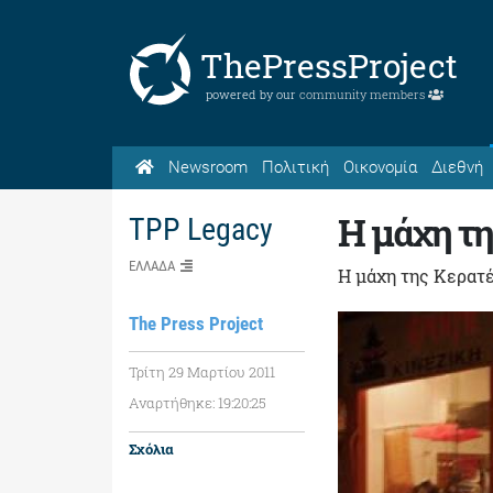
ThePressProject
powered by our
community members
Newsroom
Πολιτική
Οικονομία
Διεθνή
H μάχη τ
TPP Legacy
ΕΛΛΑΔΑ
H μάχη της Κερατ
The Press Project
Τρίτη 29 Μαρτίου 2011
Αναρτήθηκε: 19:20:25
Σχόλια