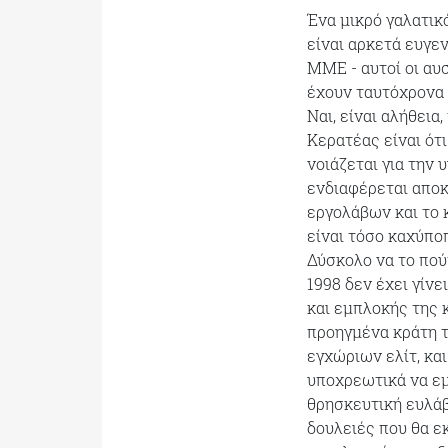
Ένα μικρό γαλατικ
είναι αρκετά ευγε
ΜΜΕ - αυτοί οι αυ
έχουν ταυτόχρονα 
Ναι, είναι αλήθει
Κερατέας είναι ότ
νοιάζεται για την 
ενδιαφέρεται αποκ
εργολάβων και το
είναι τόσο καχύποπ
Δύσκολο να το πού
1998 δεν έχει γίν
και εμπλοκής της 
προηγμένα κράτη τ
εγχώριων ελίτ, και
υποχρεωτικά να εμ
θρησκευτική ευλάβε
δουλειές που θα ε