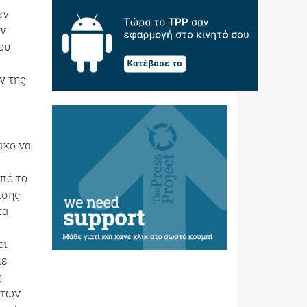
εν
ων
ου
ν της
ικο να
από το
ισης
τα
ει
με
ς
 των