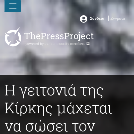
Σύνδεση
Εγγραφή
ThePressProject
powered by our
community members
Η γειτονιά της
Κίρκης μάχεται
να σώσει τον