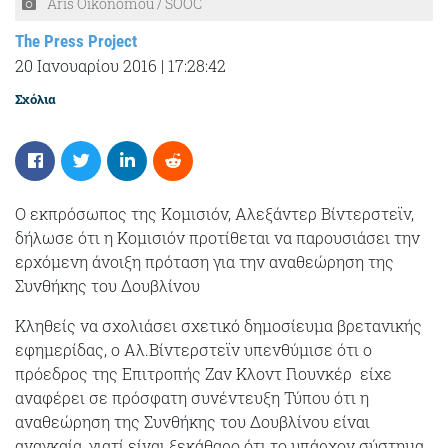
Aris Oikonomou / SOOC
The Press Project
20 Ιανουαρίου 2016
|
17:28:42
Σχόλια
Ο εκπρόσωπος της Κομισιόν, Αλεξάντερ Bίντερστεϊν,
δήλωσε ότι η Κομισιόν προτίθεται να παρουσιάσει την
ερχόμενη άνοιξη πρόταση για την αναθεώρηση της
Συνθήκης του Δουβλίνου
Κληθείς να σχολιάσει σχετικό δημοσίευμα βρετανικής
εφημερίδας, ο Αλ.Βίντερστεϊν υπενθύμισε ότι ο
πρόεδρος της Επιτροπής Ζαν Κλοντ Γιουνκέρ είχε
αναφέρει σε πρόσφατη συνέντευξη Τύπου ότι η
αναθεώρηση της Συνθήκης του Δουβλίνου είναι
αναγκαία, γιατί είναι ξεκάθαρο ότι το υπάρχον σύστημα