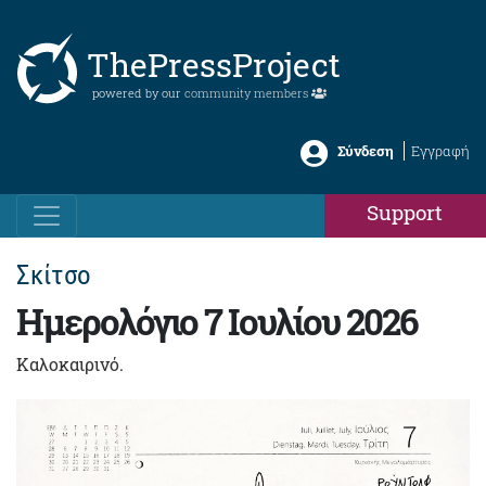
ThePressProject
powered by our
community members
Σύνδεση
Εγγραφή
Support
Σκίτσο
Ημερολόγιο 7 Ιουλίου 2026
Καλοκαιρινό.