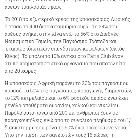
χρεών τριπλασιάστηκαν.
To 2018 το εξωτερικό χρέος της υποσαχάριας Αφρικής
έφτασε τα 400 δισεκατομμύρια ευρώ. Το 24% του
χρέους ανήκει στην Κίνα ενώ το 66% στο Διεθνές
Νομισματικό Ταμείο, την Παγκόσμια Τράπεζα και
εταιρίες ιδιωτικών επενδυτικών κεφαλαίων (εκτός
Κίνας). Το υπόλοιπο 10% ανήκει στο Paris Club έναν
άτυπο χρηματοπιστωτικό οργανισμό που αποτελείται
απο 20 χώρες.
Η υποσαχάρια Αφρική παράγει το 20% του παγκόσμιου
χρυσού, το 50% της παγκόσμιας παραγωγής διαμαντιών,
το 12% πετρελαίου και το 6% φυσικόυ αερίου ενώ έχει
μεγάλα αποθέματα ουρανίου, χαλκού και νικελίου.
Παρόλα αυτά πάνω από 200 εκ. άνθρωποι ζουν σε
παραγκουπόλεις ενώ από το συνολικό πληθυσμό του 1,1
δισεκατομμυρίου μόνο το 60% έχει τρεχούμενο νερό.
Υπο την πίεση των δανειστών τους 16 χώρες -η