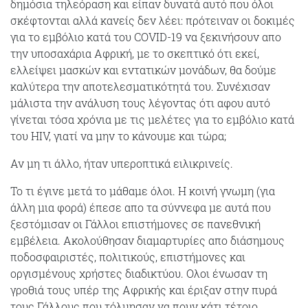
δημόσια τηλεόραση και είπαν δυνατά αυτό που όλοι
σκέφτονται αλλά κανείς δεν λέει: πρότειναν οι δοκιμές
για το εμβόλιο κατά του COVID-19 να ξεκινήσουν απο
την υποσαχάρια Αφρική, με το σκεπτικό ότι εκεί,
ελλείψει μασκών και εντατικών μονάδων, θα δούμε
καλύτερα την αποτελεσματικότητά του. Συνέχισαν
μάλιστα την ανάλυση τους λέγοντας ότι αφου αυτό
γίνεται τόσα χρόνια με τις μελέτες για το εμβόλιο κατά
του HIV, γιατί να μην το κάνουμε και τώρα;
Αν μη τι άλλο, ήταν υπεροπτικά ειλικρινείς.
Το τι έγινε μετά το μάθαμε όλοι. Η κοινή γνωμη (για
άλλη μια φορά) έπεσε απο τα σύννεφα με αυτά που
ξεστόμισαν οι Γάλλοι επιστήμονες σε πανεθνική
εμβέλεια. Ακολούθησαν διαμαρτυρίες απο διάσημους
ποδοσφαιριστές, πολιτικούς, επιστήμονες και
οργισμένους χρήστες διαδικτύου. Ολοι ένωσαν τη
γροθιά τους υπέρ της Αφρικής και έριξαν στην πυρά
τους Γάλλους που τόλμησαν να πουν κάτι τέτοιο.