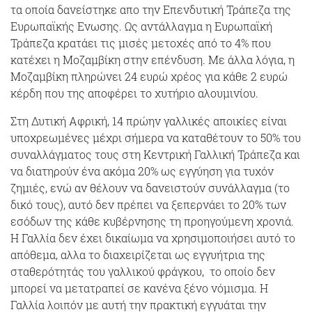
τα οποία δανείστηκε απο την Επενδυτική Τράπεζα της
Ευρωπαϊκής Ενωσης. Ως αντάλλαγμα η Ευρωπαϊκή
Τράπεζα κρατάει τις μισές μετοχές από το 4% που
κατέχει η Μοζαμβίκη στην επένδυση. Με άλλα λόγια, η
Μοζαμβίκη πληρώνει 24 ευρώ χρέος για κάθε 2 ευρώ
κέρδη που της αποφέρει το χυτήριο αλουμινίου.
Στη Δυτική Αφρική, 14 πρώην γαλλικές αποικίες είναι
υποχρεωμένες μέχρι σήμερα να καταθέτουν το 50% του
συναλλάγματος τους στη Κεντρική Γαλλική Τράπεζα και
να διατηρούν ένα ακόμα 20% ως εγγύηση για τυχόν
ζημιές, ενώ αν θέλουν να δανειστούν συνάλλαγμα (το
δικό τους), αυτό δεν πρέπει να ξεπερνάει το 20% των
εσόδων της κάθε κυβέρνησης τη προηγούμενη χρονιά.
Η Γαλλία δεν έχει δικαίωμα να χρησιμοποιήσει αυτό το
απόθεμα, αλλα το διαχειρίζεται ως εγγυήτρια της
σταθερότητάς του γαλλικού φράγκου, το οποίο δεν
μπορεί να μετατραπεί σε κανένα ξένο νόμισμα. Η
Γαλλία λοιπόν με αυτή την πρακτική εγγυάται την