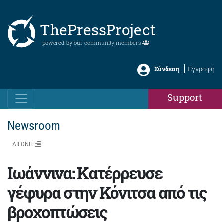
ThePressProject
powered by our
community members
Σύνδεση
Εγγραφή
Support
Newsroom
ΔΙΕΘΝΗ
Ιωάννινα: Κατέρρευσε
γέφυρα στην Κόνιτσα από τις
βροχοπτώσεις