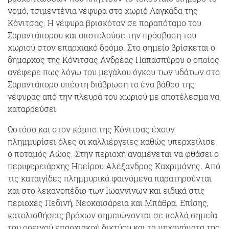
νoμό, τσιμεντένια γέφυρα στο χωριό Λαγκάδα της
Κόνιτσας. Η γέφυρα βρισκόταν σε παραπόταμο του
Σαραντάπορου και αποτελούσε την πρόσβαση του
χωριού στον επαρχιακό δρόμο. Στο σημείο βρίσκεται ο
δήμαρχος της Κόνιτσας Ανδρέας Παπασπύρου ο οποίος
ανέφερε πως λόγω του μεγάλου όγκου των υδάτων στο
Σαραντάπορο υπέστη διάβρωση το ένα βάθρο της
γέφυρας από την πλευρά του χωριού με αποτέλεσμα να
καταρρεύσει
Ωστόσο και στον κάμπο της Κόνιτσας έχουν
πλημμυρίσει όλες οι καλλιέργειες καθώς υπερχείλισε
ο ποταμός Αώος. Στην περιοχή αναμένεται να φθάσει ο
περιφερειάρχης Ηπείρου Αλέξανδρος Καχριμάνης. Από
τις καταιγίδες πλημμυρικά φαινόμενα παρατηρούνται
και στο λεκανοπέδιο των Ιωαννίνων και ειδικά στις
περιοχές Πεδινή, Νεοκαισάρεια και Μπάθρα. Επίσης,
κατολισθήσεις βράχων σημειώνονται σε πολλά σημεία
του ορεινού επαρχιακού δικτύου και τα μηχανήματα της