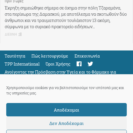
Πρίν 3 ώρες
Έκρηξη σημειώθηκε σήμερα σε όχημα στην πόλη Τζαραμάνα,
στα περίχωρα της Δαμασκού, με αποτέλεσμα να σκοτωθούν δύο
άνθρωποι και να τραυματιστούν τουλάχιστον 13 ακόμη,
σύμφωνα με το συριακό πρακτορείο ειδήσεων…
ΔΙΕΘΝΗ
Ταυτότητα
Πώς λειτουργούμε
Eπικοινωνία
TPP International
Όροι Χρήσης
Ανοίγοντας την Πρόσβαση στην Υγεία και το Φάρμακο για
Όλους
Support
Χρησιμοποιούμε cookies για να βελτιστοποιούμε τον ιστότοπό μας και
τις υπηρεσίες μας.
Αποδέχομαι
ThePressProject
powered by our
community members
Δεν Αποδέχομαι