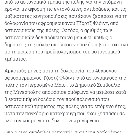
από το αστυνομικό τμήμα της πόλης για την επόμενη
χρονιά, με αφορμή τις εντονότατες αντιδράσεις και τις
μαζικότατες κινητοποιήσεις που έχουν ξεσπάσει για τη
δολοφονία του αφροαμερικανού Τζορτζ Φλόιντ, από
αστυνομικούς της πόλης. Ωστόσο, ο αριθμός των
αστυνομικών δεν πρόκειται να μειωθεί, καθώς ο
δήμαρχος της πόλης απείλησε να ασκήσει βέτο σχετικά
με τη μείωση του προϋπολογισμού του αστυνομικού
τμήματος.
Αρκετούς μήνες μετά τη δολοφονία του 46χρονου
αφροαμερικανού Τζορτζ Φλόιντ, από αστυνομικούς της
πόλης τον περασμένο Μάιο , το Δημοτικό Συμβούλιο
της Μινεάπολης αποφάσισε ομόφωνα να μειώσει κατά
8 εκατομμύρια δολάρια τον προϋπολογισμό του
αστυνομικού τμήματος της πόλης για το επόμενο έτος,
μετά την παγκόσμια κατακραυγή που έχει ξεσπάσει σε
όλο τον κόσμο για τη δολοφονική ενέργεια.
Όπως είχε αναδείξει ρεπορτάζ των New York Times,