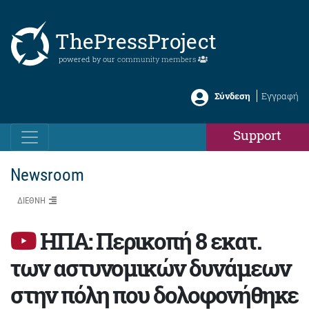
ThePressProject
powered by our
community members
Σύνδεση
Εγγραφή
Support
Newsroom
ΔΙΕΘΝΗ
ΗΠΑ: Περικοπή 8 εκατ.
των αστυνομικών δυνάμεων
στην πόλη που δολοφονήθηκε