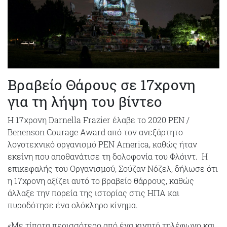
Βραβείο Θάρους σε 17χρονη
για τη λήψη του βίντεο
Η 17χρονη Darnella Frazier έλαβε το 2020 PEN /
Benenson Courage Award από τον ανεξάρτητο
λογοτεχνικό οργανισμό PEN America, καθώς ήταν
εκείνη που αποθανάτισε τη δολοφονία του Φλόιντ. Η
επικεφαλής του Οργανισμού, Σούζαν Νόζελ, δήλωσε ότι
η 17χρονη αξίζει αυτό το βραβείο θάρρους, καθώς
άλλαξε την πορεία της ιστορίας στις ΗΠΑ και
πυροδότησε ένα ολόκληρο κίνημα.
«Με τίποτα περισσότερο από ένα κινητό τηλέφωνο και