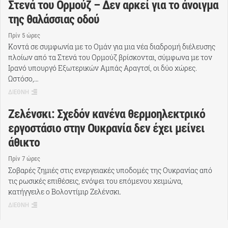
Στενά του Ορμούζ – Δεν αρκεί για το άνοιγμα
της θαλάσσιας οδού
Πρίν 5 ώρες
Κοντά σε συμφωνία με το Ομάν για μια νέα διαδρομή διέλευσης
πλοίων από τα Στενά του Ορμούζ βρίσκονται, σύμφωνα με τον
Ιρανό υπουργό Εξωτερικών Αμπάς Αραγτσί, οι δύο χώρες.
Ωστόσο,…
ΔΙΕΘΝΗ
Ζελένσκι: Σχεδόν κανένα θερμοηλεκτρικό
εργοστάσιο στην Ουκρανία δεν έχει μείνει
άθικτο
Πρίν 7 ώρες
Σοβαρές ζημιές στις ενεργειακές υποδομές της Ουκρανίας από
τις ρωσικές επιθέσεις, ενόψει του επόμενου χειμώνα,
κατήγγειλε ο Βολοντίμιρ Ζελένσκι.
ΔΙΕΘΝΗ