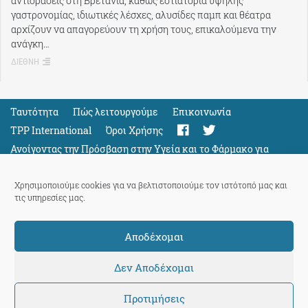
αντιδράσεις στη Βρετανία, καθώς εστιατόρια υψηλής
γαστρονομίας, ιδιωτικές λέσχες, αλυσίδες παμπ και θέατρα
αρχίζουν να απαγορεύουν τη χρήση τους, επικαλούμενα την
ανάγκη…
ΔΙΕΘΝΗ
Ταυτότητα
Πώς λειτουργούμε
Eπικοινωνία
TPP International
Όροι Χρήσης
Ανοίγοντας την Πρόσβαση στην Υγεία και το Φάρμακο για
Όλους
Support
Χρησιμοποιούμε cookies για να βελτιστοποιούμε τον ιστότοπό μας και
τις υπηρεσίες μας.
Αποδέχομαι
ThePressProject
powered by our
community members
Δεν Αποδέχομαι
Προτιμήσεις
© 2026 ThePressProject | Created by BitsnBytes & re-manufactured