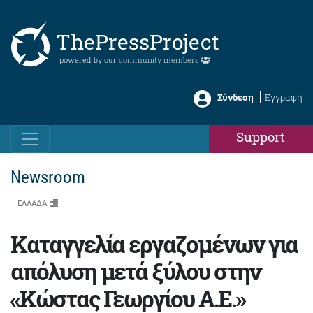
ThePressProject
powered by our
community members
Σύνδεση
Εγγραφή
Support
Newsroom
ΕΛΛΑΔΑ
Καταγγελία εργαζομένων για
απόλυση μετά ξύλου στην
«Κώστας Γεωργίου Α.Ε.»