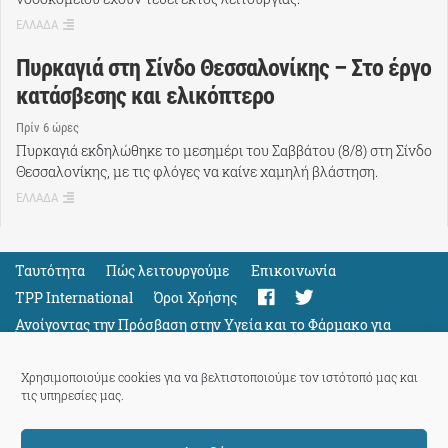
ΕΛΛΑΔΑ
Πυρκαγιά στη Σίνδο Θεσσαλονίκης – Στο έργο
κατάσβεσης και ελικόπτερο
Πρίν 6 ώρες
Πυρκαγιά εκδηλώθηκε το μεσημέρι του Σαββάτου (8/8) στη Σίνδο
Θεσσαλονίκης, με τις φλόγες να καίνε χαμηλή βλάστηση.
ΕΛΛΑΔΑ
Ταυτότητα
Πώς λειτουργούμε
Eπικοινωνία
TPP International
Όροι Χρήσης
Ανοίγοντας την Πρόσβαση στην Υγεία και το Φάρμακο για
Όλους
Support
Χρησιμοποιούμε cookies για να βελτιστοποιούμε τον ιστότοπό μας και
τις υπηρεσίες μας.