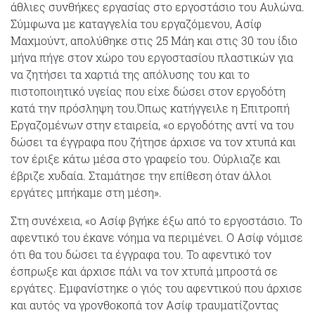
άθλιες συνθήκες εργασίας στο εργοστάσιο του Αυλώνα.
Σύμφωνα με καταγγελία του εργαζόμενου, Ασίφ
Μαχμούντ, απολύθηκε στις 25 Μάη και στις 30 του ίδιο
μήνα πήγε στον χώρο του εργοστασίου πλαστικών για
να ζητήσει τα χαρτιά της απόλυσης του και το
πιστοποιητικό υγείας που είχε δώσει στον εργοδότη
κατά την πρόσληψη του.Όπως κατήγγειλε η Επιτροπή
Εργαζομένων στην εταιρεία, «ο εργοδότης αντί να του
δώσει τα έγγραφα που ζήτησε άρχισε να τον χτυπά και
τον έριξε κάτω μέσα στο γραφείο του. Ούρλιαζε και
έβριζε χυδαία. Σταμάτησε την επίθεση όταν άλλοι
εργάτες μπήκαμε στη μέση».
Στη συνέχεια, «ο Ασίφ βγήκε έξω από το εργοστάσιο. Το
αφεντικό του έκανε νόημα να περιμένει. Ο Ασίφ νόμισε
ότι θα του δώσει τα έγγραφα του. Το αφεντικό τον
έσπρωξε και άρχισε πάλι να τον χτυπά μπροστά σε
εργάτες. Εμφανίστηκε ο γιός του αφεντικού που άρχισε
και αυτός να γρονθοκοπά τον Ασίφ τραυματίζοντας