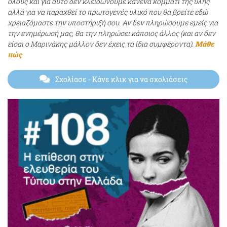
όλους και για αυτό δεν κλειδώνουμε κανένα κομμάτι της ύλης
αλλά για να παραχθεί το πρωτογενές υλικό που θα βρείτε εδώ
χρειαζόμαστε την υποστήριξή σου. Αν δεν πληρώσουμε εμείς για
την ενημέρωσή μας, θα την πληρώσει κάποιος άλλος (και αν δεν
είσαι ο Μαρινάκης μάλλον δεν έχεις τα ίδια συμφέροντα).
Μάθε
πώς
Σχολίασε
- Κάνε κλικ για να σχολιάσεις