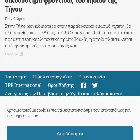
οικοσύστημα φροντίδας του νησιού της
Τήνου
Πρίν 9 ώρες
Στην Τήνο, και ειδικότερα στον παραδοσιακό οικισμό Αγάπη, θα
υλοποιηθεί από τις 8 έως τις 25 Οκτωβρίου 2026 μια πρωτότυπη,
πολυεπίπεδη καλλιτεχνική πρωτοβουλία, η οποία πλαισιώνεται
από ερευνητικές, εκπαιδευτικές και…
ΕΛΛΑΔΑ
Ταυτότητα
Πώς λειτουργούμε
Eπικοινωνία
TPP International
Όροι Χρήσης
Ανοίγοντας την Πρόσβαση στην Υγεία και το Φάρμακο για
Όλους
Support
Χρησιμοποιούμε cookies για να βελτιστοποιούμε τον ιστότοπό μας και
τις υπηρεσίες μας.
Αποδέχομαι
ThePressProject