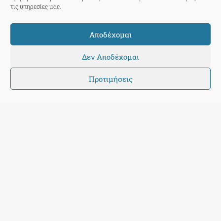
τις υπηρεσίες μας.
Αποδέχομαι
Δεν Αποδέχομαι
Προτιμήσεις
The Press Project
14 Σεπτεμβρίου 2013
|
23:27:40
Σχόλια
Το ερώτημα είναι πολύ απλό και καθόλου δημαγωγικό: Τη
στιγμή που το κράτος αγωνίζεται να βρει έσοδα και