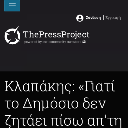
Σύνδεση
Εγγραφή
ThePressProject
powered by our
community members
Κλαπάκης: «Γιατί
το Δημόσιο δεν
ζητάει πίσω απ’τη