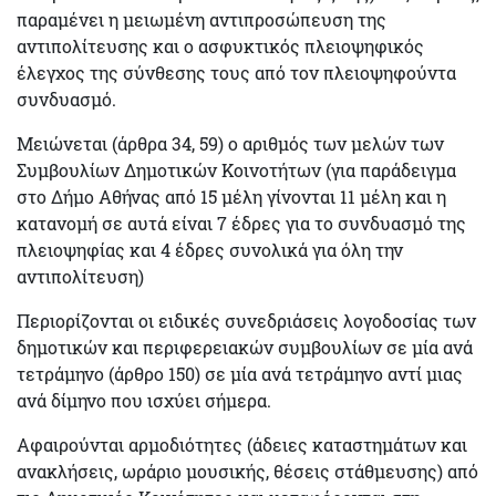
παραμένει η
μειωμένη αντιπροσώπευση
της
αντιπολίτευσης και ο
ασφυκτικός πλειοψηφικός
έλεγχος
της σύνθεσης τους από τον πλειοψηφούντα
συνδυασμό.
Μειώνεται
(άρθρα 34, 59)
ο αριθμός των μελών
των
Συμβουλίων
Δημοτικών Κοινοτήτων
(για παράδειγμα
στο Δήμο Αθήνας
από 15 μέλη γίνονται 11 μέλη
και η
κατανομή σε αυτά είναι 7 έδρες για το συνδυασμό της
πλειοψηφίας και 4 έδρες συνολικά για όλη την
αντιπολίτευση)
Περιορίζονται οι ειδικές
συνεδριάσεις λογοδοσίας
των
δημοτικών και περιφερειακών συμβουλίων σε μία
ανά
τετράμηνο
(άρθρο 150) σε μία ανά τετράμηνο αντί μιας
ανά δίμηνο που ισχύει σήμερα.
Αφαιρούνται αρμοδιότητες
(άδειες καταστημάτων και
ανακλήσεις, ωράριο μουσικής, θέσεις στάθμευσης) από