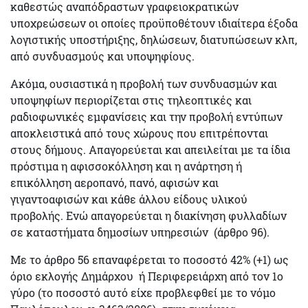
καθεστώς αναπόδραστων γραφειοκρατικών
υποχρεώσεων οι οποίες προϋποθέτουν
ιδιαίτερα έξοδα
λογιστικής υποστήριξης,
δηλώσεων, διατυπώσεων κλπ,
από συνδυασμούς και υποψηφίους.
Ακόμα, ουσιαστικά η προβολή των συνδυασμών και
υποψηφίων περιορίζεται στις τηλεοπτικές και
ραδιοφωνικές εμφανίσεις και την προβολή εντύπων
αποκλειστικά από τους χώρους που επιτρέπονται
στους δήμους.
Απαγορεύεται
και απειλείται με τα ίδια
πρόστιμα η
αφισσοκόλληση
και η ανάρτηση ή
επικόλληση αεροπανό, πανό, αφισών και
γιγαντοαφισών και κάθε άλλου είδους υλικού
προβολής. Ενώ απαγορεύεται η διακίνηση φυλλαδίων
σε καταστήματα δημοσίων υπηρεσιών (άρθρο 96).
Με το άρθρο 56 επαναφέρεται το ποσοστό
42% (+1)
ως
όριο εκλογής Δημάρχου ή Περιφερειάρχη από τον 1
ο
γύρο (το ποσοστό αυτό είχε προβλεφθεί με το νόμο