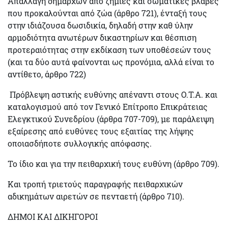
Απαλλαγή δημάρχων από ζημιές και σωματικές βλάβες
που προκαλούνται από ζώα (άρθρο 721), ένταξή τους
στην ιδιάζουσα δωσιδικία, δηλαδή στην καθ ύλην
αρμοδιότητα ανωτέρων δικαστηρίων και θέσπιση
προτεραιότητας στην εκδίκαση των υποθέσεών τους
(και τα δύο αυτά φαίνονται ως προνόμια, αλλά είναι το
αντίθετο, άρθρο 722)
Πρόβλεψη αστικής ευθύνης απέναντι στους Ο.Τ.Α. και
καταλογισμού από τον Γενικό Επίτροπο Επικράτειας
Ελεγκτικού Συνεδρίου (άρθρα 707-709), με
παράλειψη
εξαίρεσης από ευθύνες
τους εξαιτίας της λήψης
οποιασδήποτε
συλλογικής απόφασης.
Το ίδιο και για την πειθαρχική τους ευθύνη (άρθρο 709).
Και τροπή τριετούς
παραγραφής
πειθαρχικών
αδικημάτων αιρετών
σε πενταετή (άρθρο 710).
ΔΗΜΟΙ ΚΑΙ ΔΙΚΗΓΟΡΟΙ