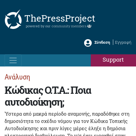
ThePressProject
powered by our
community members
Σύνδεση
Εγγραφή
Support
Ανάλυση
Κώδικας Ο.Τ.Α.: Ποια
αυτοδιοίκηση;
Ύστερα από μακρά περίοδο αναμονής, παραδόθηκε στη
δημοσιότητα το σχέδιο νόμου για τον Κώδικα Τοπικής
Αυτοδιοίκησης και πριν λίγες μέρες έληξε η δημόσια
ηλεκτρονική διαβούλευση. Το ν/σ έχει εισαχθεί στην