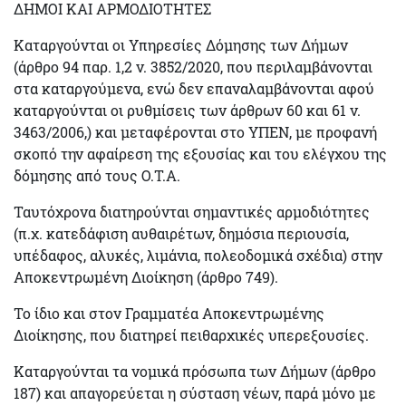
ΔΗΜΟΙ ΚΑΙ ΑΡΜΟΔΙΟΤΗΤΕΣ
Καταργούνται οι
Υπηρεσίες Δόμησης
των Δήμων
(άρθρο 94 παρ. 1,2 ν. 3852/2020, που περιλαμβάνονται
στα καταργούμενα, ενώ δεν επαναλαμβάνονται αφού
καταργούνται οι ρυθμίσεις των άρθρων 60 και 61 ν.
3463/2006,) και μεταφέρονται στο ΥΠΕΝ, με προφανή
σκοπό την αφαίρεση της εξουσίας και του ελέγχου της
δόμησης από τους Ο.Τ.Α.
Ταυτόχρονα διατηρούνται
σημαντικές αρμοδιότητες
(π.χ. κατεδάφιση αυθαιρέτων, δημόσια περιουσία,
υπέδαφος, αλυκές, λιμάνια, πολεοδομικά σχέδια) στην
Αποκεντρωμένη Διοίκηση
(άρθρο 749).
Το ίδιο και στον
Γραμματέα
Αποκεντρωμένης
Διοίκησης, που διατηρεί
πειθαρχικές
υπερεξουσίες.
Καταργούνται τα νομικά πρόσωπα
των Δήμων (άρθρο
187) και απαγορεύεται η σύσταση νέων, παρά μόνο με