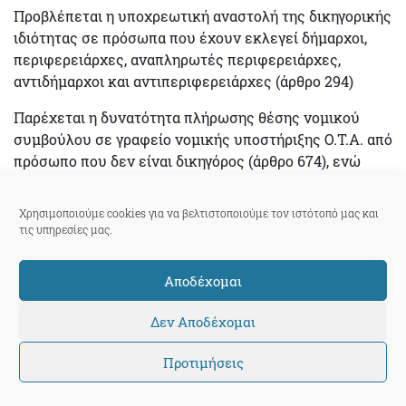
Προβλέπεται η υποχρεωτική αναστολή της δικηγορικής
ιδιότητας σε πρόσωπα που έχουν εκλεγεί δήμαρχοι,
περιφερειάρχες, αναπληρωτές περιφερειάρχες,
αντιδήμαρχοι και αντιπεριφερειάρχες (άρθρο 294)
Παρέχεται η δυνατότητα πλήρωσης θέσης νομικού
συμβούλου σε γραφείο νομικής υποστήριξης Ο.Τ.Α. από
πρόσωπο που δεν είναι δικηγόρος (άρθρο 674), ενώ
προβλέπεται αναστολή δικηγορίας στην περίπτωση που
το πρόσωπο αυτό είναι δικηγόρος.
Χρησιμοποιούμε cookies για να βελτιστοποιούμε τον ιστότοπό μας και
τις υπηρεσίες μας.
Υποβάθμιση νομικών υπηρεσιών Δήμων και
Περιφερειών (άρθρο 730) και ροπή προς τις
Αποδέχομαι
εξωτερικές αναθέσεις υποθέσεων, κατ ουσίαν χωρίς
όρια.
Δεν Αποδέχομαι
ΔΗΜΟΙ ΚΑΙ ΟΙΚΟΝΟΜΙΑ
Προτιμήσεις
Με τα άρθρα 187 – 189
απαγορεύεται η σύσταση νέων
Ν.Π.Δ.Δ. (
Νομικών Προσώπων Δημοσίου Δικαίου)