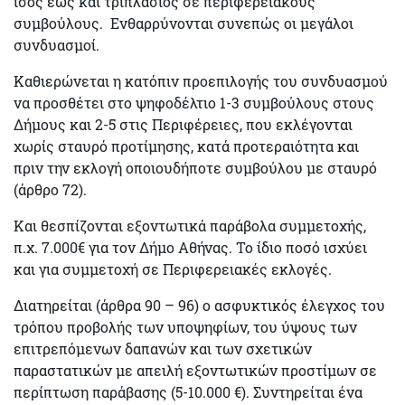
ίσος έως και τριπλάσιος σε περιφερειακούς
συμβούλους. Ενθαρρύνονται συνεπώς οι μεγάλοι
συνδυασμοί.
Καθιερώνεται η κατόπιν προεπιλογής του συνδυασμού
να προσθέτει στο ψηφοδέλτιο 1-3
συμβούλους
στους
Δήμους και 2-5 στις Περιφέρειες,
που εκλέγονται
χωρίς σταυρό προτίμησης
, κατά προτεραιότητα και
πριν την εκλογή οποιουδήποτε συμβούλου με σταυρό
(άρθρο 72).
Και θεσπίζονται
εξοντωτικά παράβολα συμμετοχής
,
π.χ. 7.000€ για τον Δήμο Αθήνας. Το ίδιο ποσό ισχύει
και για συμμετοχή σε Περιφερειακές εκλογές.
Διατηρείται (άρθρα 90 – 96) ο
ασφυκτικός έλεγχος
του
τρόπου προβολής των υποψηφίων, του ύψους των
επιτρεπόμενων δαπανών και των σχετικών
παραστατικών με απειλή εξοντωτικών προστίμων σε
περίπτωση παράβασης (5-10.000 €). Συντηρείται ένα