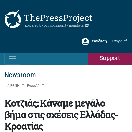
ThePressProject
powered by our
community members
Σύνδεση
Εγγραφή
Support
Newsroom
ΔΙΕΘΝΗ
ΕΛΛΑΔΑ
Κοτζιάς: Κάναμε μεγάλο
βήμα στις σχέσεις Ελλάδας-
Κροατίας