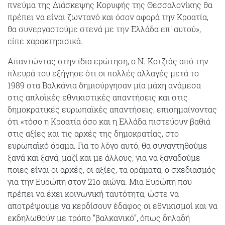
πνεύμα της Διάσκεψης Κορυφής της Θεσσαλονίκης θα
πρέπει να είναι ζωντανό και όσον αφορά την Κροατία,
θα συνεργαστούμε στενά με την Ελλάδα επ' αυτού»,
είπε χαρακτηρισικά.
Απαντώντας στην ίδια ερώτηση, ο Ν. Κοτζιάς από την
πλευρά του εξήγησε ότι οι πολλές αλλαγές μετά το
1989 στα Βαλκάνια δημιούργησαν μία μάχη ανάμεσα
στις απλοϊκές εθνικιστικές απαντήσεις και στις
δημοκρατικές ευρωπαϊκές απαντήσεις, επισημαίνοντας
ότι «τόσο η Κροατία όσο και η Ελλάδα πιστεύουν βαθιά
στις αξίες και τις αρχές της δημοκρατίας, στο
ευρωπαϊκό όραμα. Για το λόγο αυτό, θα συναντηθούμε
ξανά και ξανά, μαζί και με άλλους, για να ξαναδούμε
ποιες είναι οι αρχές, οι αξίες, τα οράματα, ο σχεδιασμός
για την Ευρώπη στον 21ο αιώνα. Μια Ευρώπη που
πρέπει να έχει κοινωνική ταυτότητα, ώστε να
αποτρέψουμε να κερδίσουν έδαφος οι εθνικισμοί και να
εκδηλωθούν με τρόπο “βαλκανικό”, όπως δηλαδή