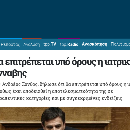
tpp.
TV
Ανασκόπηση
Πολιτισμ
Ρεπορτάζ
Ανάλυση
tpp.
Radio
α επιτρέπεται υπό όρους η ιατρι
νναβης
 Ανδρέας Ξανθός, δήλωσε ότι θα επιτρέπεται υπό όρους η ι
αθώς έχει αποδειχθεί η αποτελεσματικότητα της σε
απευτικές κατηγορίες και με συγκεκριμένες ενδείξεις.