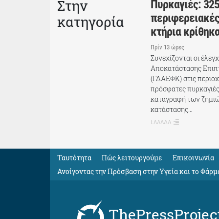
Στην
Πυρκαγιές: 325
περιφερειακές
κατηγορία
κτήρια κρίθηκ
Πρίν 13 ώρες
Συνεχίζονται οι έλεγ
Αποκατάστασης Επι
(ΓΔΑΕΦΚ) στις περιοχ
πρόσφατες πυρκαγιές
καταγραφή των ζημιώ
κατάστασης…
ΕΛΛΑΔΑ
Ταυτότητα
Πώς λειτουργούμε
Eπικοινωνία
Ανοίγοντας την Πρόσβαση στην Υγεία και το Φάρμ
ThePressProjec