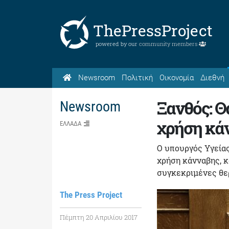
ThePressProject
powered by our
community members
Newsroom
Πολιτική
Οικονομία
Διεθνή
Ξανθός: Θ
Newsroom
χρήση κά
ΕΛΛΑΔΑ
Ο υπουργός Υγείας
χρήση κάνναβης, κ
συγκεκριμένες θερ
The Press Project
Πέμπτη 20 Απριλίου 2017