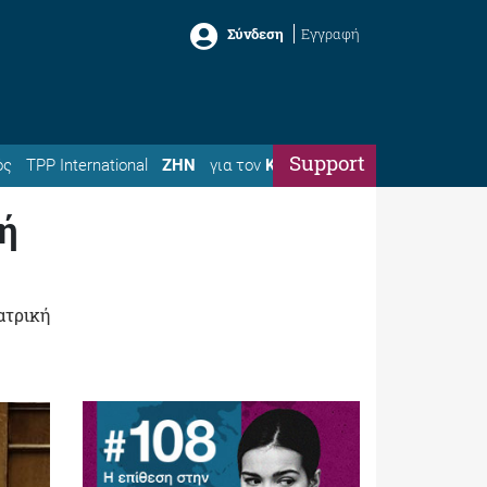
Σύνδεση
Εγγραφή
Support
ός
TPP International
ΖΗΝ
για τον
Κώστα
κή
ατρική