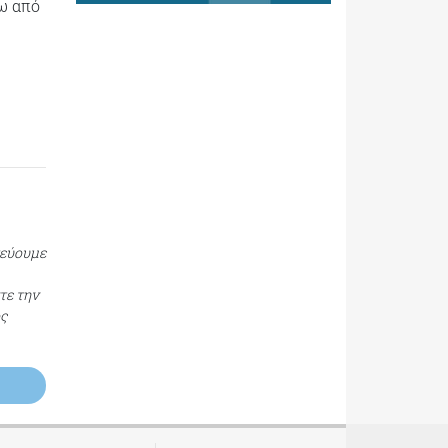
τω από
τεύουμε
τε την
ος