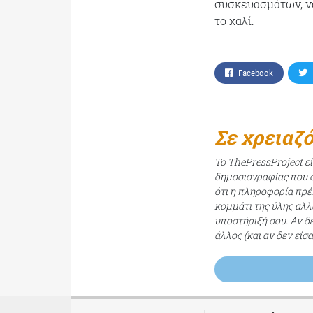
συσκευασμάτων, να
το χαλί.
Facebook
Σε χρειαζ
Το ThePressProject ε
δημοσιογραφίας που σ
ότι η πληροφορία πρέπ
κομμάτι της ύλης αλλ
υποστήριξή σου. Αν δ
άλλος (και αν δεν είσ