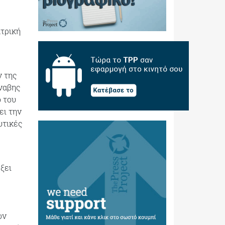
ατρική
 της
νναβης
 του
ει την
υτικές
ξει
ων