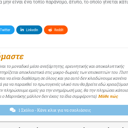
 μην είναι ένα τοπίο παράνομο, άτυπο, το οποίο γίνεται κά
Twitter
LinkedIn
Reddit
όμαστε
ίναι το μοναδικό μέσο ανεξάρτητης, ερευνητικής και αποκαλυπτικής
τηρίζεται αποκλειστικά στις μικρο-δωρεές των επισκεπτών του. Πισ
ει να είναι διαθέσιμη σε όλους και για αυτό δεν κλειδώνουμε κανένα
ά για να παραχθεί το πρωτογενές υλικό που θα βρείτε εδώ χρειαζόμασ
εν πληρώσουμε εμείς για την ενημέρωσή μας, θα την πληρώσει κάποι
αι ο Μαρινάκης μάλλον δεν έχεις τα ίδια συμφέροντα).
Μάθε πώς
1 Σχόλιο
- Κάνε κλικ για να σχολιάσεις