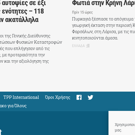
 αυτοψίες σε έξι
Φωτιά στην Κρήνη Λάρ
 ενότητες – 118
Πρίν 15 ώρες
αν ακατάλληλα
Πυρκαγιά ξέσπασε το απόγευμα 
γεωργική έκταση στην περιοχή 
Φαρσάλων, στη Λάρισα, με τις π
χοι της Γενικής Διεύθυνσης
κινητοποιούνται άμεσα.
πτώσεων Φυσικών Καταστροφών
ΕΛΛΑΔΑ
ές που επλήγησαν από τις
, με προτεραιότητα την
ν και την αξιολόγηση της
TPP International
Όροι Χρήσης
ακο για Όλους
Χρησιμοποιο
t
μας.