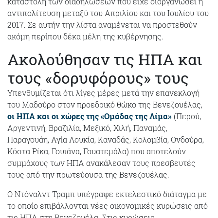
καταστολή των διαδηλώσεων που είχε διοργανώσει η
αντιπολίτευση μεταξύ του Απριλίου και του Ιουλίου του
2017. Σε αυτήν την λίστα αναμένεται να προστεθούν
ακόμη περίπου δέκα μέλη της κυβέρνησης.
Ακολούθησαν τις ΗΠΑ και
τους «δορυφόρους» τους
Υπενθυμίζεται ότι λίγες μέρες μετά την επανεκλογή
του Μαδούρο στον προεδρικό θώκο της Βενεζουέλας,
οι ΗΠΑ και οι χώρες της «Ομάδας της Λίμα»
(Περού,
Αργεντινή, Βραζιλία, Μεξικό, Χιλή, Παναμάς,
Παραγουάη, Αγία Λουκία, Καναδάς, Κολομβία, Ονδούρα,
Κόστα Ρίκα, Γουιάνα, Γουατεμάλα) που αποτελούν
συμμάχους των ΗΠΑ ανακάλεσαν τους πρεσβευτές
τους από την πρωτεύουσα της Βενεζουέλας.
O Ντόναλντ Τραμπ υπέγραψε εκτελεστικό διάταγμα με
το οποίο επιβάλλονται νέες οικονομικές κυρώσεις από
τις ΗΠΑ στη Βενεζουέλα. Στις κυρώσεις