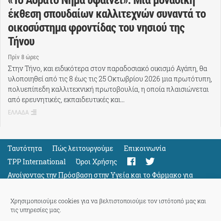
«Το Αόρατο Νήμα υφαίνει»: Μια μοναδική
έκθεση σπουδαίων καλλιτεχνών συναντά το
οικοσύστημα φροντίδας του νησιού της
Τήνου
Πρίν 8 ώρες
Στην Τήνο, και ειδικότερα στον παραδοσιακό οικισμό Αγάπη, θα
υλοποιηθεί από τις 8 έως τις 25 Οκτωβρίου 2026 μια πρωτότυπη,
πολυεπίπεδη καλλιτεχνική πρωτοβουλία, η οποία πλαισιώνεται
από ερευνητικές, εκπαιδευτικές και…
ΕΛΛΑΔΑ
Ταυτότητα
Πώς λειτουργούμε
Eπικοινωνία
TPP International
Όροι Χρήσης
Ανοίγοντας την Πρόσβαση στην Υγεία και το Φάρμακο για
Όλους
Support
Χρησιμοποιούμε cookies για να βελτιστοποιούμε τον ιστότοπό μας και
τις υπηρεσίες μας.