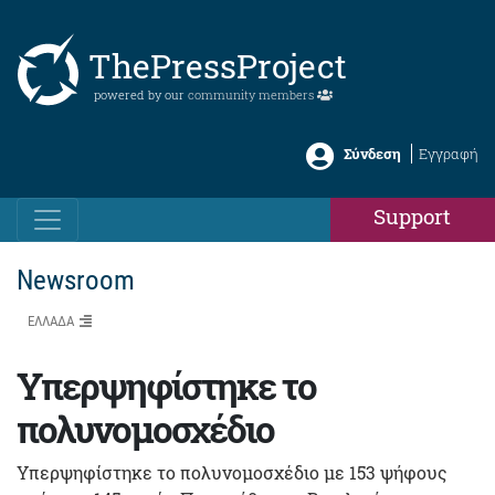
ThePressProject
powered by our
community members
Σύνδεση
Εγγραφή
Support
Newsroom
ΕΛΛΑΔΑ
Υπερψηφίστηκε το
πολυνομοσχέδιο
Υπερψηφίστηκε το πολυνομοσχέδιο με 153 ψήφους