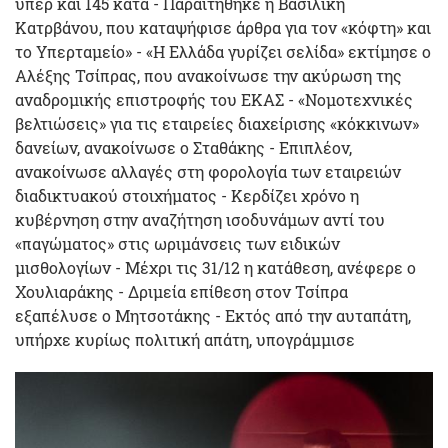
υπέρ και 145 κατά - Παραιτήθηκε η Βασιλική
Κατρβάνου, που καταψήφισε άρθρα για τον «κόφτη» και
το Υπερταμείο» - «Η Ελλάδα γυρίζει σελίδα» εκτίμησε ο
Αλέξης Τσίπρας, που ανακοίνωσε την ακύρωση της
αναδρομικής επιστροφής του ΕΚΑΣ - «Νομοτεχνικές
βελτιώσεις» για τις εταιρείες διαχείρισης «κόκκινων»
δανείων, ανακοίνωσε ο Σταθάκης - Επιπλέον,
ανακοίνωσε αλλαγές στη φορολογία των εταιρειών
διαδικτυακού στοιχήματος - Κερδίζει χρόνο η
κυβέρνηση στην αναζήτηση ισοδυνάμων αντί του
«παγώματος» στις ωριμάνσεις των ειδικών
μισθολογίων - Μέχρι τις 31/12 η κατάθεση, ανέφερε ο
Χουλιαράκης - Δριμεία επίθεση στον Τσίπρα
εξαπέλυσε ο Μητσοτάκης - Εκτός από την αυταπάτη,
υπήρχε κυρίως πολιτική απάτη, υπογράμμισε