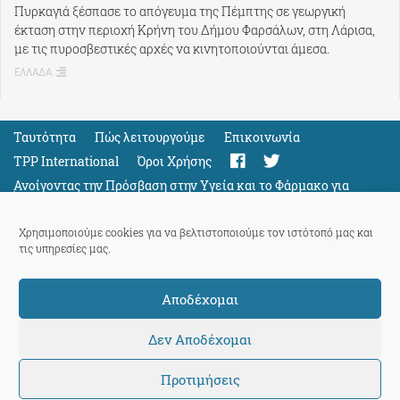
Πυρκαγιά ξέσπασε το απόγευμα της Πέμπτης σε γεωργική
έκταση στην περιοχή Κρήνη του Δήμου Φαρσάλων, στη Λάρισα,
με τις πυροσβεστικές αρχές να κινητοποιούνται άμεσα.
ΕΛΛΑΔΑ
Ταυτότητα
Πώς λειτουργούμε
Eπικοινωνία
TPP International
Όροι Χρήσης
Ανοίγοντας την Πρόσβαση στην Υγεία και το Φάρμακο για
Όλους
Support
Χρησιμοποιούμε cookies για να βελτιστοποιούμε τον ιστότοπό μας και
τις υπηρεσίες μας.
Αποδέχομαι
ThePressProject
powered by our
community members
Δεν Αποδέχομαι
Προτιμήσεις
© 2026 ThePressProject | Created by BitsnBytes & re-manufactured