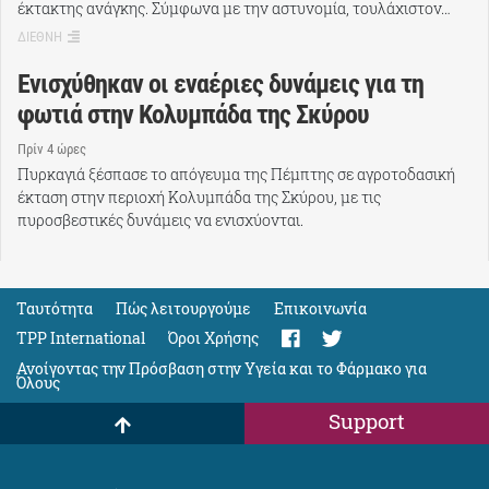
έκτακτης ανάγκης. Σύμφωνα με την αστυνομία, τουλάχιστον…
ΔΙΕΘΝΗ
Ενισχύθηκαν οι εναέριες δυνάμεις για τη
φωτιά στην Κολυμπάδα της Σκύρου
Πρίν 4 ώρες
Πυρκαγιά ξέσπασε το απόγευμα της Πέμπτης σε αγροτοδασική
έκταση στην περιοχή Κολυμπάδα της Σκύρου, με τις
πυροσβεστικές δυνάμεις να ενισχύονται.
Ταυτότητα
Πώς λειτουργούμε
Eπικοινωνία
TPP International
Όροι Χρήσης
Ανοίγοντας την Πρόσβαση στην Υγεία και το Φάρμακο για
Όλους
Support