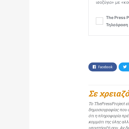
Facebook
Σε χρειαζ
Το ThePressProject ε
δημοσιογραφίας που σ
ότι η πληροφορία πρέπ
κομμάτι της ύλης αλλ
υποστήριξή σου. Αν δ