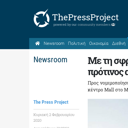
ThePressProject
powered by our
community members
Newsroom
Πολιτική
Οικονομία
Διεθνή
Με τη σφρ
Newsroom
πρότινος 
Προς νομιμοποίηση
κέντρο Μall στο Μ
The Press Project
Κυριακή 2 Φεβρουαρίου
2020