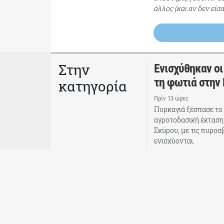
άλλος (και αν δεν είσ
Στην
Ενισχύθηκαν οι
τη φωτιά στην
κατηγορία
Πρίν 13 ώρες
Πυρκαγιά ξέσπασε το
αγροτοδασική έκταση
Σκύρου, με τις πυροσ
ενισχύονται.
Ταυτότητα
Πώς λειτουργούμε
Eπικοινωνία
Ανοίγοντας την Πρόσβαση στην Υγεία και το Φάρμ