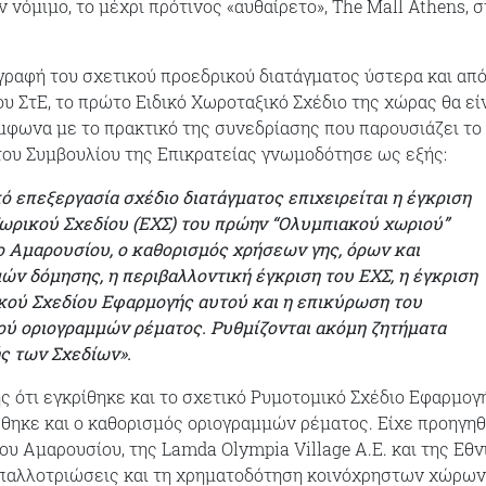
 νόμιμο, το μέχρι πρότινος «αυθαίρετο», Τhe Mall Athens, σ
ραφή του σχετικού προεδρικού διατάγματος ύστερα και από
 ΣτΕ, το πρώτο Ειδικό Χωροταξικό Σχέδιο της χώρας θα εί
μφωνα με το πρακτικό της συνεδρίασης που παρουσιάζει το
του Συμβουλίου της Επικρατείας γνωμοδότησε ως εξής:
ό επεξεργασία σχέδιο διατάγματος επιχειρείται η έγκριση
ωρικού Σχεδίου (ΕΧΣ) του πρώην “Ολυμπιακού χωριού”
 Αμαρουσίου, ο καθορισμός χρήσεων γης, όρων και
ών δόμησης, η περιβαλλοντική έγκριση του ΕΧΣ, η έγκριση
κού Σχεδίου Εφαρμογής αυτού και η επικύρωση του
ού οριογραμμών ρέματος. Ρυθμίζονται ακόμη ζητήματα
ς των Σχεδίων».
ς ότι εγκρίθηκε και το σχετικό Ρυμοτομικό Σχέδιο Εφαρμογ
θηκε και ο καθορισμός οριογραμμών ρέματος. Είχε προηγηθ
υ Αμαρουσίου, της Lamda Olympia Village A.E. και της Εθν
 απαλλοτριώσεις και τη χρηματοδότηση κοινόχρηστων χώρων