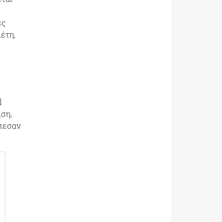
ές
έτη,
l
ιση,
έπεσαν