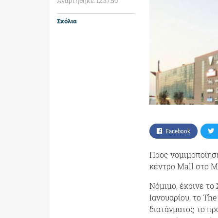
Αναρτήθηκε: 12:37:50
Σχόλια
Facebook
Προς νομιμοποίηση
κέντρο Μall στο Μ
Νόμιμο, έκρινε το 
Ιανουαρίου, το Th
διατάγματος το πρ