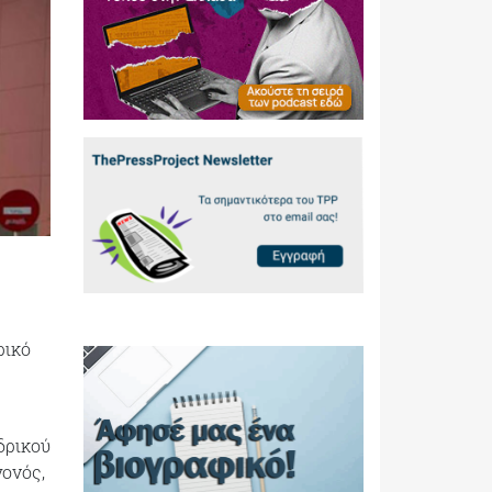
ρικό
δρικού
γονός,