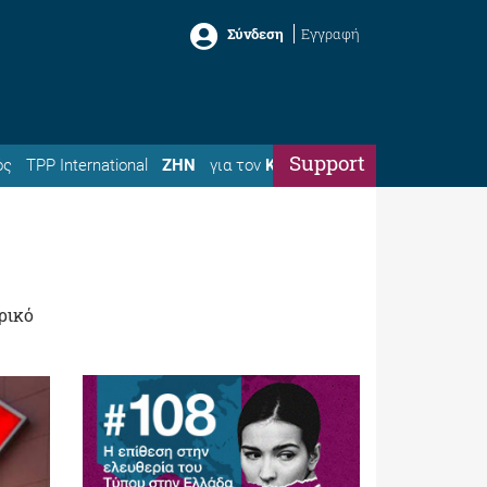
Σύνδεση
Εγγραφή
Support
ός
TPP International
ΖΗΝ
για τον
Κώστα
ρικό