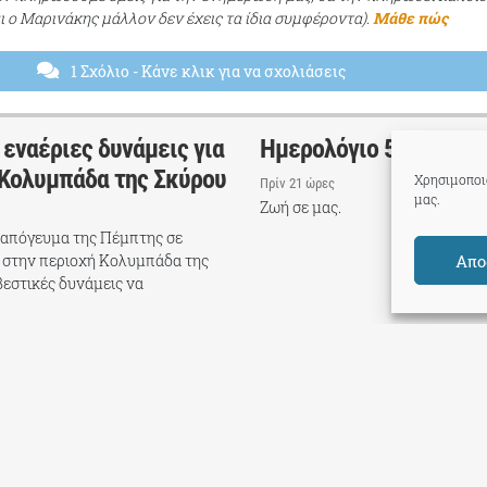
αι ο Μαρινάκης μάλλον δεν έχεις τα ίδια συμφέροντα).
Μάθε πώς
1 Σχόλιο
- Κάνε κλικ για να σχολιάσεις
 εναέριες δυνάμεις για
Ημερολόγιο 5 Αυγούστ
 Κολυμπάδα της Σκύρου
Χρησιμοποιο
Πρίν 21 ώρες
μας.
Ζωή σε μας.
 απόγευμα της Πέμπτης σε
Απο
 στην περιοχή Κολυμπάδα της
βεστικές δυνάμεις να
TPP International
Όροι Χρήσης
ακο για Όλους