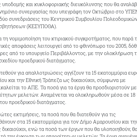
ς υποδομής και κυκλοφοριακής διευκόλυνσης που θα αναλάβ
μνημόνιο συνεργασίας που υπεγράφη τον Οκτώβριο στο ΥΠΕ
 δύο συνεδριάσεις του Κεντρικού Συμβουλίου Πολεοδομικώ
ισβητήσεων (ΚΕΣΥΠΟΘΑ).
α τη νομιμοποίηση του κτιριακού συγκροτήματος, που παρά τ
ικές αποφάσεις λειτουργεί από το φθινόπωρο του 2005, δό
έρες από το υπουργείο Περιβάλλοντος, με την ολοκλήρωση 
σχεδίου προεδρικού διατάγματος.
ατεθούν για απαλλοτριώσεις αγγίζουν τα 15 εκατομμύρια ευρ
ου και την Εθνική Τράπεζα ως δικαιούχοι, σύμφωνα με
ικαλείται το ΑΠΕ. Τα ποσά για τα έργα θα προσδιοριστούν με
αίτητων μελετών. Αναμένεται να ολοκληρωθούν μέσα σε 18
του προεδρικού διατάγματος.
ώτες εκτιμήσεις, τα ποσά που θα διατεθούν για τις
άνουν στα 15 εκατομμύρια για τον Δήμο Αμαρουσίου και τη
 δικαιούχοι, ενώ τα ποσά των έργων που θα υλοποιηθούν, θ
τά την έγκριση των απαραίτητων μελετών. Τα έργα αναμέν