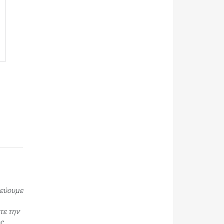
τεύουμε
τε την
ος