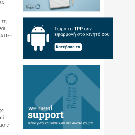
το
 τη
ναι
 ΑΠΕ-
ής
εί
ικής