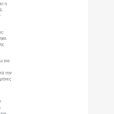
ει η
Ν,
ν
ις
θηκε
της
ώ για
τά την
 μήνες
ν
α
εται