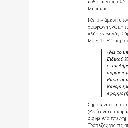
καθιστώντας πλέον
Μαρούσι.
Με την άμεση υπογ
σύμφωνη γνώμη του
πλέον γεγονός. Σύ
ΜΠΕ, Το Ε’ Τμήμα 
«Με το υπ
Ειδικού Χ
στον Δήμο
περιορισμ
Ρυμοτομι
καθορισμ
εφαρμογή
Σημειώνεται επίση
(ΡΣΕ) ενώ επικυρώ
συμφωνία του Δήμο
Τράπεζας για τις