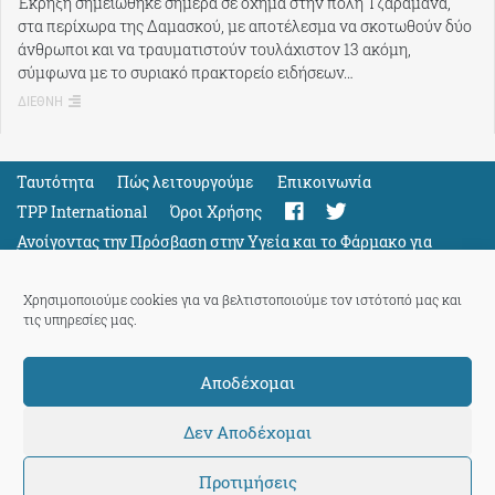
Έκρηξη σημειώθηκε σήμερα σε όχημα στην πόλη Τζαραμάνα,
στα περίχωρα της Δαμασκού, με αποτέλεσμα να σκοτωθούν δύο
άνθρωποι και να τραυματιστούν τουλάχιστον 13 ακόμη,
σύμφωνα με το συριακό πρακτορείο ειδήσεων…
ΔΙΕΘΝΗ
Ταυτότητα
Πώς λειτουργούμε
Eπικοινωνία
TPP International
Όροι Χρήσης
Ανοίγοντας την Πρόσβαση στην Υγεία και το Φάρμακο για
Όλους
Support
Χρησιμοποιούμε cookies για να βελτιστοποιούμε τον ιστότοπό μας και
τις υπηρεσίες μας.
Αποδέχομαι
ThePressProject
powered by our
community members
Δεν Αποδέχομαι
Προτιμήσεις
© 2026 ThePressProject | Created by BitsnBytes & re-manufactured