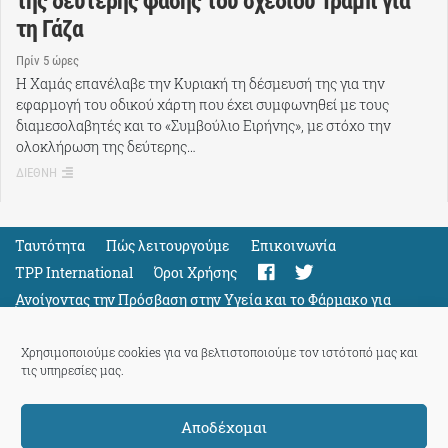
της δεύτερης φάσης του σχεδίου Τραμπ για
τη Γάζα
Πρίν 5 ώρες
Η Χαμάς επανέλαβε την Κυριακή τη δέσμευσή της για την
εφαρμογή του οδικού χάρτη που έχει συμφωνηθεί με τους
διαμεσολαβητές και το «Συμβούλιο Ειρήνης», με στόχο την
ολοκλήρωση της δεύτερης…
ΔΙΕΘΝΗ
Ταυτότητα
Πώς λειτουργούμε
Eπικοινωνία
TPP International
Όροι Χρήσης
Ανοίγοντας την Πρόσβαση στην Υγεία και το Φάρμακο για
Όλους
Support
Χρησιμοποιούμε cookies για να βελτιστοποιούμε τον ιστότοπό μας και
τις υπηρεσίες μας.
Αποδέχομαι
ThePressProject