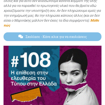
όλους και για αυτό δεν κλειδώνουμε κανένα κομμάτι της ύλης
αλλά για να παραχθεί το πρωτογενές υλικό που θα βρείτε εδώ
χρειαζόμαστε την υποστήριξή σου. Αν δεν πληρώσουμε εμείς για
την ενημέρωσή μας, θα την πληρώσει κάποιος άλλος (και αν δεν
είσαι ο Μαρινάκης μάλλον δεν έχεις τα ίδια συμφέροντα).
Μάθε
πώς
Σχολίασε
- Κάνε κλικ για να σχολιάσεις