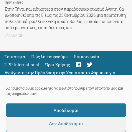
Πρίν 9 ώρες
Στην Τήνο, και ειδικότερα στον παραδοσιακό οικισμό Αγάπη, θα
υλοποιηθεί από τις 8 έως τις 25 Οκτωβρίου 2026 μια πρωτότυπη,
πολυεπίπεδη καλλιτεχνική πρωτοβουλία, η οποία πλαισιώνεται
από ερευνητικές, εκπαιδευτικές και…
ΕΛΛΑΔΑ
Ταυτότητα
Πώς λειτουργούμε
Eπικοινωνία
TPP International
Όροι Χρήσης
Ανοίγοντας την Πρόσβαση στην Υγεία και το Φάρμακο για
Όλους
Support
Χρησιμοποιούμε cookies για να βελτιστοποιούμε τον ιστότοπό μας και
τις υπηρεσίες μας.
Αποδέχομαι
ThePressProject
powered by our
community members
Δεν Αποδέχομαι