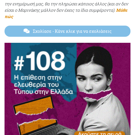
την ενημέρωσή μας, θα την πληρώσει κάποιος άλλος (και αν δεν
είσαι ο Μαρινάκης μάλλον δεν έχεις τα ίδια συμφέροντα).
Μάθε
πώς
Σχολίασε
- Κάνε κλικ για να σχολιάσεις