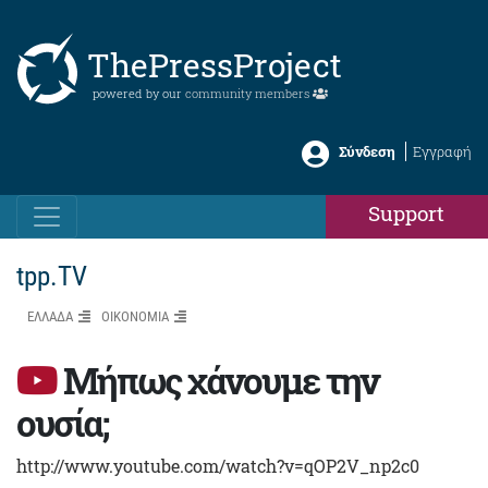
ThePressProject
powered by our
community members
Σύνδεση
Εγγραφή
Support
tpp.TV
ΕΛΛΑΔΑ
ΟΙΚΟΝΟΜΙΑ
Μήπως χάνουμε την
ουσία;
http://www.youtube.com/watch?v=qOP2V_np2c0