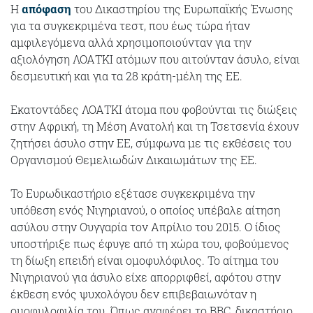
Η
απόφαση
του Δικαστηρίου της Ευρωπαϊκής Ένωσης
για τα συγκεκριμένα τεστ, που έως τώρα ήταν
αμφιλεγόμενα αλλά χρησιμοποιούνταν για την
αξιολόγηση ΛΟΑΤΚΙ ατόμων που αιτούνταν άσυλο, είναι
δεσμευτική και για τα 28 κράτη-μέλη της ΕΕ.
Εκατοντάδες ΛΟΑΤΚΙ άτομα που φοβούνται τις διώξεις
στην Αφρική, τη Μέση Ανατολή και τη Τσετσενία έχουν
ζητήσει άσυλο στην ΕΕ, σύμφωνα με τις εκθέσεις του
Οργανισμού Θεμελιωδών Δικαιωμάτων της ΕΕ.
Το Ευρωδικαστήριο εξέτασε συγκεκριμένα την
υπόθεση ενός Νιγηριανού, ο οποίος υπέβαλε αίτηση
ασύλου στην Ουγγαρία τον Απρίλιο του 2015. Ο ίδιος
υποστήριξε πως έφυγε από τη χώρα του, φοβούμενος
τη δίωξη επειδή είναι ομοφυλόφιλος. Το αίτημα του
Νιγηριανού για άσυλο είχε απορριφθεί, αφότου στην
έκθεση ενός ψυχολόγου δεν επιβεβαιωνόταν η
ομοφυλοφιλία του. Όπως αναφέρει το BBC, δικαστήριο