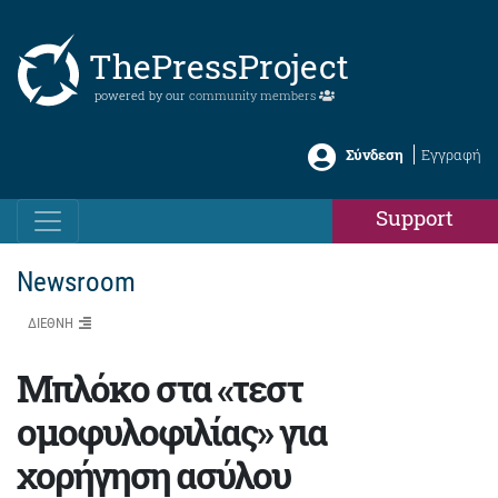
ThePressProject
powered by our
community members
Σύνδεση
Εγγραφή
Support
Newsroom
ΔΙΕΘΝΗ
Μπλόκο στα «τεστ
ομοφυλοφιλίας» για
χορήγηση ασύλου