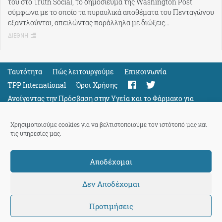
του στο Truth Social, το δημοσίευμα της Washington Post
σύμφωνα με το οποίο τα πυραυλικά αποθέματα του Πενταγώνου
εξαντλούνται, απειλώντας παράλληλα με διώξεις…
ΔΙΕΘΝΗ
Ταυτότητα
Πώς λειτουργούμε
Eπικοινωνία
TPP International
Όροι Χρήσης
Ανοίγοντας την Πρόσβαση στην Υγεία και το Φάρμακο για
Όλους
Support
Χρησιμοποιούμε cookies για να βελτιστοποιούμε τον ιστότοπό μας και
τις υπηρεσίες μας.
Αποδέχομαι
ThePressProject
powered by our
community members
Δεν Αποδέχομαι
Προτιμήσεις
© 2026 ThePressProject | Created by BitsnBytes & re-manufactured
by
Sociality