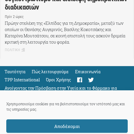
διαδικασιών
Πρίν 2 ώρες
Πρώην στελέχη της «Ελπίδας για τη Δημοκρατία», μεταξύ των
οποίων οι Θανάσης Αυγερινός, Βασίλης Κοκοτσάκης και
Κατερίνα Μουτσάτσου, σε κοινή επιστολή τους ασκούν δριμεία
κριτική στη λειτουργία του φορέα.
ΠΟΛΙΤΙΚΗ
Ταυτότητα
Πώς λειτουργούμε
Eπικοινωνία
TPP International
Όροι Χρήσης
Ανοίγοντας την Πρόσβαση στην Υγεία και το Φάρμακο για
Όλους
Support
Χρησιμοποιούμε cookies για να βελτιστοποιούμε τον ιστότοπό μας και
τις υπηρεσίες μας.
Αποδέχομαι
ThePressProject