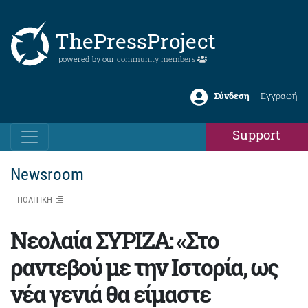
ThePressProject
powered by our
community members
Σύνδεση
Εγγραφή
Support
Newsroom
ΠΟΛΙΤΙΚΗ
Νεολαία ΣΥΡΙΖΑ: «Στο
ραντεβού με την Ιστορία, ως
νέα γενιά θα είμαστε