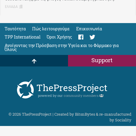
ΕΛΛΑΔΑ
Ταυτότητα
Πώς λειτουργούμε
Eπικοινωνία
TPP International
Όροι Χρήσης
Ανοίγοντας την Πρόσβαση στην Υγεία και το Φάρμακο για
Όλους
Support
ThePressProject
powered by our
community members
© 2026 ThePressProject | Created by BitsnBytes & re-manufactured
by
Sociality