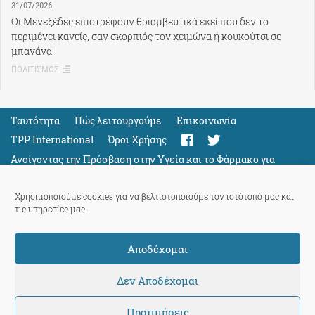
31/07/2026
Οι Μενεξέδες επιστρέφουν θριαμβευτικά εκεί που δεν το
περιμένει κανείς, σαν σκορπιός τον χειμώνα ή κουκούτσι σε
μπανάνα.
ΠΟΛΙΤΙΣΜΟΣ
Ταυτότητα
Πώς λειτουργούμε
Eπικοινωνία
TPP International
Όροι Χρήσης
Ανοίγοντας την Πρόσβαση στην Υγεία και το Φάρμακο για
Όλους
Support
Χρησιμοποιούμε cookies για να βελτιστοποιούμε τον ιστότοπό μας και
τις υπηρεσίες μας.
Αποδέχομαι
ThePressProject
powered by our
community members
Δεν Αποδέχομαι
Προτιμήσεις