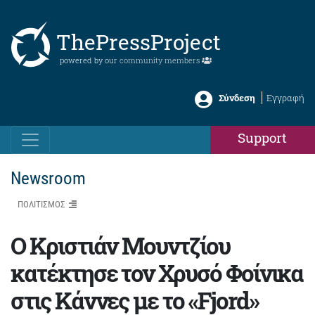
ThePressProject
powered by our
community members
Σύνδεση
Εγγραφή
Support
Newsroom
ΠΟΛΙΤΙΣΜΟΣ
Ο Κριστιάν Μουντζίου
κατέκτησε τον Χρυσό Φοίνικα
στις Κάννες με το «Fjord»