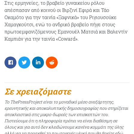
Στις ερμηνείες, το βραβείο γυναικείου ρόλου
απέσπασαν από κοινού οι
Βιρζινί Εφιρά
και
Τάο
Οκαμότο
για την ταινία «Ξαφνικά» του
Ριγιουσούκε
Χαμαγκούτσι
, ενώ το ανδρικό βραβείο πήγε στους
πρωτοεμφανιζόμενους
Εμανουέλ Ματσιά
και
Βαλεντίν
Καμπιάν
για την ταινία «Coward».
Σε χρειαζόμαστε
Το ThePressProject είναι το μοναδικό μέσο ανεξάρτητης,
ερευνητικής και αποκαλυπτικής δημοσιογραφίας που στηρίζεται
αποκλειστικά στις μικρο-δωρεές των επισκεπτών του.
Πιστεύουμε ότι η πληροφορία πρέπει να είναι διαθέσιμη σε
όλους και για αυτό δεν κλειδώνουμε κανένα κομμάτι της ύλης
αλλά για να παραχθεί το πρωτογενές υλικό που θα βρείτε εδώ