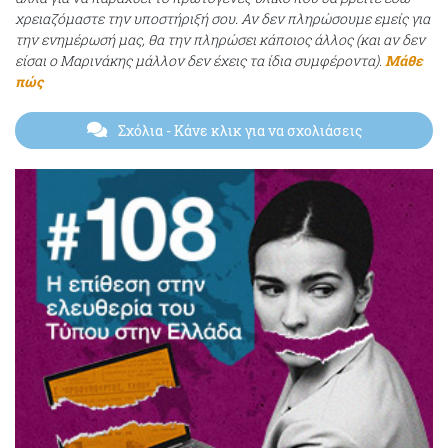
χρειαζόμαστε την υποστήριξή σου. Αν δεν πληρώσουμε εμείς για
την ενημέρωσή μας, θα την πληρώσει κάποιος άλλος (και αν δεν
είσαι ο Μαρινάκης μάλλον δεν έχεις τα ίδια συμφέροντα).
Μάθε
πώς
Σχόλια
- Κάνε κλικ για να σχολιάσεις