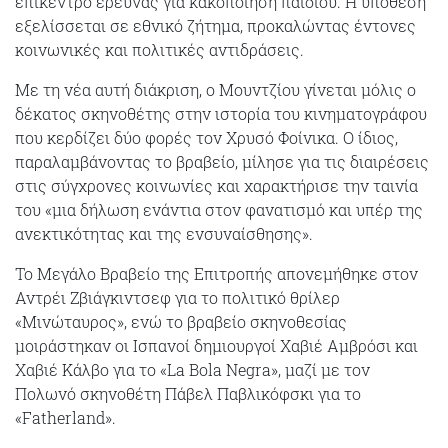
επίκεντρο έρευνας για κακοποίηση παιδιού. Η υπόθεση
εξελίσσεται σε εθνικό ζήτημα, προκαλώντας έντονες
κοινωνικές και πολιτικές αντιδράσεις.
Με τη νέα αυτή διάκριση, ο Μουντζίου γίνεται μόλις ο
δέκατος σκηνοθέτης στην ιστορία του κινηματογράφου
που κερδίζει δύο φορές τον Χρυσό Φοίνικα. Ο ίδιος,
παραλαμβάνοντας το βραβείο, μίλησε για τις διαιρέσεις
στις σύγχρονες κοινωνίες και χαρακτήρισε την ταινία
του «μια δήλωση ενάντια στον φανατισμό και υπέρ της
ανεκτικότητας και της ενσυναίσθησης».
Το Μεγάλο Βραβείο της Επιτροπής απονεμήθηκε στον
Αντρέι Ζβιάγκιντσεφ
για το πολιτικό θρίλερ
«Μινώταυρος», ενώ το βραβείο σκηνοθεσίας
μοιράστηκαν οι Ισπανοί δημιουργοί
Χαβιέ Αμβρόσι
και
Χαβιέ Κάλβο
για το «La Bola Negra», μαζί με τον
Πολωνό σκηνοθέτη
Πάβελ Παβλικόφσκι
για το
«Fatherland».