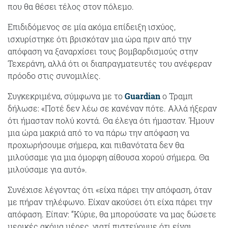
που θα θέσει τέλος στον πόλεμο.
Επιδιδόμενος σε μία ακόμα επίδειξη ισχύος,
ισχυρίστηκε ότι βρισκόταν μια ώρα πριν από την
απόφαση να ξαναρχίσει τους βομβαρδισμούς στην
Τεχεράνη, αλλά ότι οι διαπραγματευτές του ανέφεραν
πρόοδο στις συνομιλίες.
Συγκεκριμένα, σύμφωνα με το
Guardian
ο Τραμπ
δήλωσε: «Ποτέ δεν λέω σε κανέναν πότε. Αλλά ήξεραν
ότι ήμασταν πολύ κοντά. Θα έλεγα ότι ήμασταν. Ήμουν
μια ώρα μακριά από το να πάρω την απόφαση να
προχωρήσουμε σήμερα, και πιθανότατα δεν θα
μιλούσαμε για μια όμορφη αίθουσα χορού σήμερα. Θα
μιλούσαμε για αυτό».
Συνέχισε λέγοντας ότι «είχα πάρει την απόφαση, όταν
με πήραν τηλέφωνο. Είχαν ακούσει ότι είχα πάρει την
απόφαση. Είπαν: “Κύριε, θα μπορούσατε να μας δώσετε
μερικές ακόμα μέρες, γιατί πιστεύουμε ότι είναι