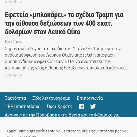
ΔΙΕΘΝΗ
Εφετείο «μπλοκάρει» το σχέδιο Τραμπ για
την αίθουσα δεξιώσεων των 400 εκατ.
δολαρίων στον Λευκό Οίκο
Πρίν 1 ώρα
Σημαντικό πλήγμα στα σχέδια του Ντόναλντ Τραμπ για την
αναδιαμόρφωση του Λευκού Οίκου αποτελεί η απόφαση
ομοσπονδιακού εφετείου των ΗΠΑ να αναστείλει την
κατασκευή της νέας αίθουσας δεξιώσεων, συνολικού κόστους…
ΔΙΕΘΝΗ
Ταυτότητα
Πώς λειτουργούμε
Eπικοινωνία
TPP International
Όροι Χρήσης
Ανοίγοντας την Πρόσβαση στην Υγεία και το Φάρμακο για
Όλους
Support
Χρησιμοποιούμε cookies για να βελτιστοποιούμε τον ιστότοπό μας και
τις υπηρεσίες μας.