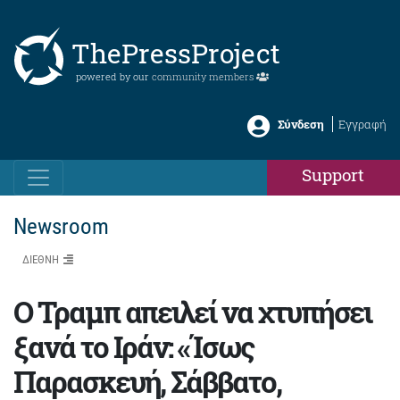
ThePressProject
powered by our
community members
Σύνδεση
Εγγραφή
Support
Newsroom
ΔΙΕΘΝΗ
Ο Τραμπ απειλεί να χτυπήσει
ξανά το Ιράν: «Ίσως
Παρασκευή, Σάββατο,