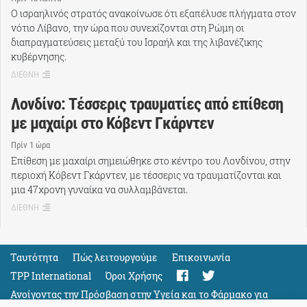
Ο ισραηλινός στρατός ανακοίνωσε ότι εξαπέλυσε πλήγματα στον
νότιο Λίβανο, την ώρα που συνεχίζονται στη Ρώμη οι
διαπραγματεύσεις μεταξύ του Ισραήλ και της λιβανέζικης
κυβέρνησης.
ΔΙΕΘΝΗ
Λονδίνο: Τέσσερις τραυματίες από επίθεση
με μαχαίρι στο Κόβεντ Γκάρντεν
Πρίν 1 ώρα
Επίθεση με μαχαίρι σημειώθηκε στο κέντρο του Λονδίνου, στην
περιοχή Κόβεντ Γκάρντεν, με τέσσερις να τραυματίζονται και
μια 47χρονη γυναίκα να συλλαμβάνεται.
ΔΙΕΘΝΗ
Ταυτότητα
Πώς λειτουργούμε
Eπικοινωνία
TPP International
Όροι Χρήσης
Ανοίγοντας την Πρόσβαση στην Υγεία και το Φάρμακο για
Όλους