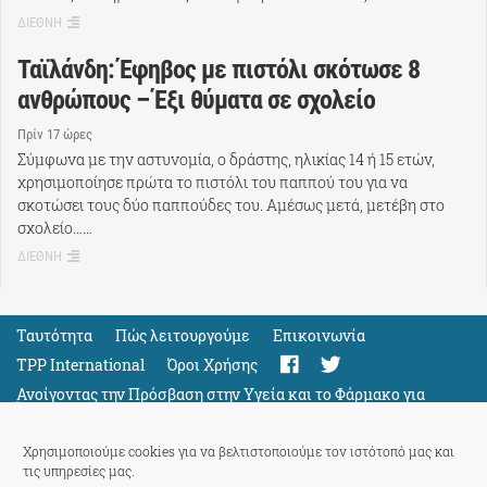
ΔΙΕΘΝΗ
Ταϊλάνδη: Έφηβος με πιστόλι σκότωσε 8
ανθρώπους – Έξι θύματα σε σχολείο
Πρίν 17 ώρες
Σύμφωνα με την αστυνομία, ο δράστης, ηλικίας 14 ή 15 ετών,
χρησιμοποίησε πρώτα το πιστόλι του παππού του για να
σκοτώσει τους δύο παππούδες του. Αμέσως μετά, μετέβη στο
σχολείο……
ΔΙΕΘΝΗ
Ταυτότητα
Πώς λειτουργούμε
Eπικοινωνία
TPP International
Όροι Χρήσης
Ανοίγοντας την Πρόσβαση στην Υγεία και το Φάρμακο για
Όλους
Support
Χρησιμοποιούμε cookies για να βελτιστοποιούμε τον ιστότοπό μας και
τις υπηρεσίες μας.