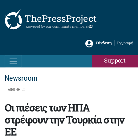
ThePressProject
powered by our
community members
Σύνδεση
Εγγραφή
Support
Newsroom
ΔΙΕΘΝΗ
Οι πιέσεις των ΗΠΑ
στρέφουν την Τουρκία στην
ΕΕ