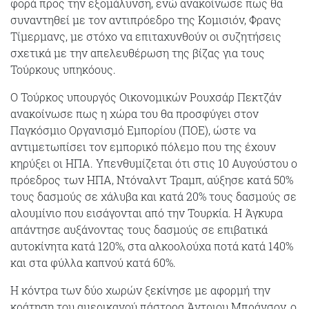
φορά προς την εξομάλυνση, ενώ ανακοίνωσε πως θα
συναντηθεί με τον αντιπρόεδρο της Κομισιόν, Φρανς
Τίμερμανς, με στόχο να επιταχυνθούν οι συζητήσεις
σχετικά με την απελευθέρωση της βίζας για τους
Τούρκους υπηκόους.
Ο Τούρκος υπουργός Οικονομικών Ρουχσάρ Πεκτζάν
ανακοίνωσε πως η χώρα του θα προσφύγει στον
Παγκόσμιο Οργανισμό Εμπορίου (ΠΟΕ), ώστε να
αντιμετωπίσει τον εμπορικό πόλεμο που της έχουν
κηρύξει οι ΗΠΑ. Υπενθυμίζεται ότι στις 10 Αυγούστου ο
πρόεδρος των ΗΠΑ, Ντόναλντ Τραμπ, αύξησε κατά 50%
τους δασμούς σε χάλυβα και κατά 20% τους δασμούς σε
αλουμίνιο που εισάγονται από την Τουρκία. Η Άγκυρα
απάντησε αυξάνοντας τους δασμούς σε επιβατικά
αυτοκίνητα κατά 120%, στα αλκοολούχα ποτά κατά 140%
και στα φύλλα καπνού κατά 60%.
Η κόντρα των δύο χωρών ξεκίνησε με αφορμή την
κράτηση του αμερικανού πάστορα Άντριου Μπράνσον, ο