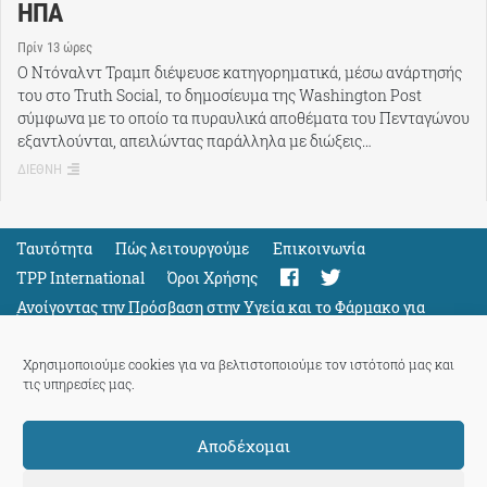
ΗΠΑ
Πρίν 13 ώρες
Ο Ντόναλντ Τραμπ διέψευσε κατηγορηματικά, μέσω ανάρτησής
του στο Truth Social, το δημοσίευμα της Washington Post
σύμφωνα με το οποίο τα πυραυλικά αποθέματα του Πενταγώνου
εξαντλούνται, απειλώντας παράλληλα με διώξεις…
ΔΙΕΘΝΗ
Ταυτότητα
Πώς λειτουργούμε
Eπικοινωνία
TPP International
Όροι Χρήσης
Ανοίγοντας την Πρόσβαση στην Υγεία και το Φάρμακο για
Όλους
Support
Χρησιμοποιούμε cookies για να βελτιστοποιούμε τον ιστότοπό μας και
τις υπηρεσίες μας.
Αποδέχομαι
ThePressProject
powered by our
community members