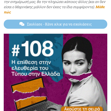
την ενημέρωσή μας, θα την πληρώσει κάποιος άλλος (και αν δεν
είσαι ο Μαρινάκης μάλλον δεν έχεις τα ίδια συμφέροντα).
Μάθε
πώς
Σχολίασε
- Κάνε κλικ για να σχολιάσεις