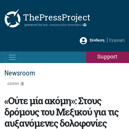
ThePressProject
powered by our
community members
Σύνδεση
Εγγραφή
Support
Newsroom
ΔΙΕΘΝΗ
«Ούτε μία ακόμη»: Στους
δρόμους του Μεξικού για τις
αυξανόμενες δολοφονίες