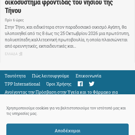
οικοσύστημα φροντίδας του νησιού της
Τήνου
Πρίν 6 ώρες
Στην Τήνο, και ειδικότερα στον παραδοσιακό οικισμό Αγάπη, θα
υλοποιηθεί από τις 8 έως τις 25 Οκτωβρίου 2026 μια πρωτότυπη,
πολυεπίπεδη καλλιτεχνική πρωτοβουλία, η οποία πλαισιώνεται
από ερευνητικές, εκπαιδευτικές και…
ΕΛΛΑΔΑ
Ταυτότητα
Πώς λειτουργούμε
Eπικοινωνία
TPP International
Όροι Χρήσης
Ανοίγοντας την Πρόσβαση στην Υγεία και το Φάρμακο για
Όλους
Support
Χρησιμοποιούμε cookies για να βελτιστοποιούμε τον ιστότοπό μας και
τις υπηρεσίες μας.
Αποδέχομαι
ThePressProject