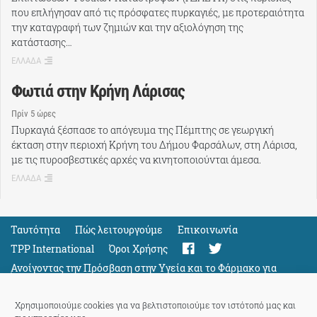
που επλήγησαν από τις πρόσφατες πυρκαγιές, με προτεραιότητα
την καταγραφή των ζημιών και την αξιολόγηση της
κατάστασης…
ΕΛΛΑΔΑ
Φωτιά στην Κρήνη Λάρισας
Πρίν 5 ώρες
Πυρκαγιά ξέσπασε το απόγευμα της Πέμπτης σε γεωργική
έκταση στην περιοχή Κρήνη του Δήμου Φαρσάλων, στη Λάρισα,
με τις πυροσβεστικές αρχές να κινητοποιούνται άμεσα.
ΕΛΛΑΔΑ
Ταυτότητα
Πώς λειτουργούμε
Eπικοινωνία
TPP International
Όροι Χρήσης
Ανοίγοντας την Πρόσβαση στην Υγεία και το Φάρμακο για
Όλους
Support
Χρησιμοποιούμε cookies για να βελτιστοποιούμε τον ιστότοπό μας και