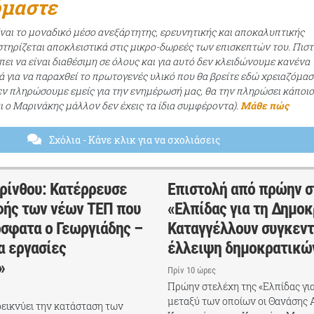
όμαστε
ίναι το μοναδικό μέσο ανεξάρτητης, ερευνητικής και αποκαλυπτικής
τηρίζεται αποκλειστικά στις μικρο-δωρεές των επισκεπτών του. Πισ
ει να είναι διαθέσιμη σε όλους και για αυτό δεν κλειδώνουμε κανένα
ά για να παραχθεί το πρωτογενές υλικό που θα βρείτε εδώ χρειαζόμασ
εν πληρώσουμε εμείς για την ενημέρωσή μας, θα την πληρώσει κάποι
αι ο Μαρινάκης μάλλον δεν έχεις τα ίδια συμφέροντα).
Μάθε πώς
Σχόλια
- Κάνε κλικ για να σχολιάσεις
ρίνθου: Κατέρρευσε
Επιστολή από πρώην σ
φής των νέων ΤΕΠ που
«Ελπίδας για τη Δημοκ
όσφατα ο Γεωργιάδης –
Καταγγέλλουν συγκεντ
α εργασίες
έλλειψη δημοκρατικώ
»
Πρίν 10 ώρες
Πρώην στελέχη της «Ελπίδας για
μεταξύ των οποίων οι Θανάσης 
δεικνύει την κατάσταση των