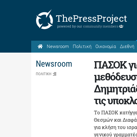
ThePressProject
powered by our
community members
Newsroom
Πολιτική
Οικονομία
Διεθνή
ΠΑΣΟΚ γι
Newsroom
μεθόδευση
ΠΟΛΙΤΙΚΗ
Δημητριά
τις υποκλ
Tο ΠΑΣΟΚ κατήγγε
Θεσμών και Διαφάν
για κλήση του ισρα
γενικού γραμματέα