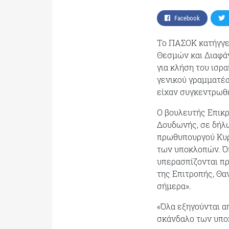
Facebook
Tο ΠΑΣΟΚ κατήγγε
Θεσμών και Διαφάν
για κλήση του ισρα
γενικού γραμματέα
είχαν συγκεντρωθε
Ο βουλευτής Επικρ
Δουδωνής, σε δήλω
πρωθυπουργού Κυρ
των υποκλοπών. Όπ
υπερασπίζονται π
της Επιτροπής, Θα
σήμερα».
«Όλα εξηγούνται α
σκάνδαλο των υποκ