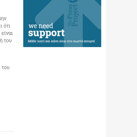
μην
ι ότι
 είναι
ή του
 του