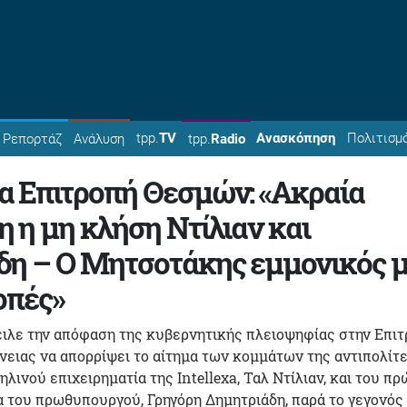
tpp.
TV
Ανασκόπηση
Πολιτισμ
Ρεπορτάζ
Ανάλυση
tpp.
Radio
α Επιτροπή Θεσμών: «Ακραία
 η μη κλήση Ντίλιαν και
δη – Ο Μητσοτάκης εμμονικός 
οπές»
ιλε την απόφαση της κυβερνητικής πλειοψηφίας στην Επι
ειας να απορρίψει το αίτημα των κομμάτων της αντιπολίτ
ηλινού επιχειρηματία της Intellexa, Ταλ Ντίλιαν, και του π
 του πρωθυπουργού, Γρηγόρη Δημητριάδη, παρά το γεγονός 