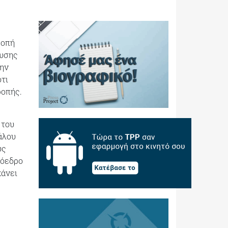
ροπή
ευσης
ώην
τι
ροπής.
 του
άλου
υς
ρόεδρο
κάνει