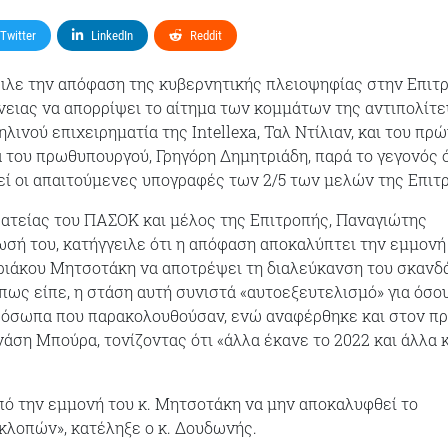
Twitter
LinkedIn
Reddit
ιλε την απόφαση της κυβερνητικής πλειοψηφίας στην Επιτ
ειας να απορρίψει το αίτημα των κομμάτων της αντιπολίτ
ηλινού επιχειρηματία της Intellexa, Ταλ Ντίλιαν, και του πρ
 του πρωθυπουργού, Γρηγόρη Δημητριάδη, παρά το γεγονός ό
ί οι απαιτούμενες υπογραφές των 2/5 των μελών της Επιτ
ατείας του ΠΑΣΟΚ και μέλος της Επιτροπής, Παναγιώτης
σή του, κατήγγειλε ότι η απόφαση αποκαλύπτει την εμμονή
ιάκου Μητσοτάκη να αποτρέψει τη διαλεύκανση του σκανδ
ως είπε, η στάση αυτή συνιστά «αυτοεξευτελισμό» για όσο
ρόσωπα που παρακολουθούσαν, ενώ αναφέρθηκε και στον π
νάση Μπούρα, τονίζοντας ότι «άλλα έκανε το 2022 και άλλα 
πό την εμμονή του κ. Μητσοτάκη να μην αποκαλυφθεί το
λοπών», κατέληξε ο κ. Δουδωνής.