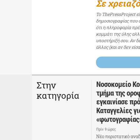
Σε χρειαζ
Το ThePressProject ε
δημοσιογραφίας που σ
ότι η πληροφορία πρέπ
κομμάτι της ύλης αλλ
υποστήριξή σου. Αν δ
άλλος (και αν δεν είσ
Στην
Νοσοκομείο Κο
τμήμα της ορο
κατηγορία
εγκαινίασε πρ
Καταγγελίες γι
«φωτογραφίας
Πρίν 9 ώρες
Νέο περιστατικό ανα