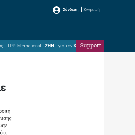
Σύνδεση
Εγγραφή
Support
ός
TPP International
ΖΗΝ
για τον
Κώστα
με
τροπή
ευσης
ρώην
ότι