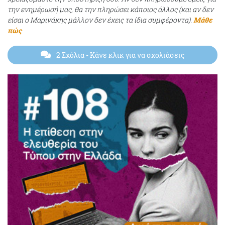
την ενημέρωσή μας, θα την πληρώσει κάποιος άλλος (και αν δεν
είσαι ο Μαρινάκης μάλλον δεν έχεις τα ίδια συμφέροντα).
Μάθε
πώς
2 Σχόλια
- Κάνε κλικ για να σχολιάσεις