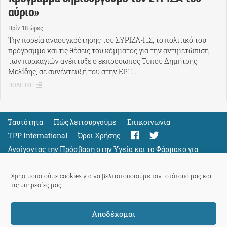
αύριο»
Πρίν 18 ώρες
Την πορεία ανασυγκρότησης του ΣΥΡΙΖΑ-ΠΣ, το πολιτικό του
πρόγραμμα και τις θέσεις του κόμματος για την αντιμετώπιση
των πυρκαγιών ανέπτυξε ο εκπρόσωπος Τύπου Δημήτρης
Μελίδης, σε συνέντευξή του στην ΕΡΤ…
ΠΟΛΙΤΙΚΗ
Ταυτότητα
Πώς λειτουργούμε
Eπικοινωνία
TPP International
Όροι Χρήσης
Ανοίγοντας την Πρόσβαση στην Υγεία και το Φάρμακο για
Όλους
Support
Χρησιμοποιούμε cookies για να βελτιστοποιούμε τον ιστότοπό μας και
τις υπηρεσίες μας.
Αποδέχομαι
ThePressProject