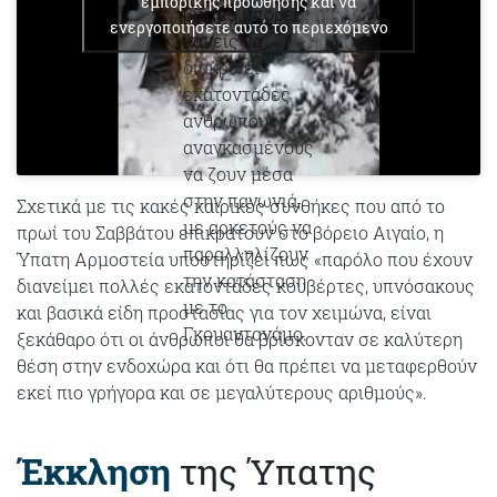
εμπορικής προώθησης και να
βίντεο μπορεί
ενεργοποιήσετε αυτό το περιεχόμενο
κανείς να
διακρίνει
εκατοντάδες
ανθρώπους,
αναγκασμένους
να ζουν μέσα
στην παγωνιά,
Σχετικά με τις κακές καιρικές συνθήκες που από το
με αρκετούς να
πρωί του Σαββάτου επικρατούν στο βόρειο Αιγαίο, η
παραλληλίζουν
Ύπατη Αρμοστεία υποστηρίζει πως «παρόλο που έχουν
την κατάσταση
διανείμει πολλές εκατοντάδες κουβέρτες, υπνόσακους
με το
και βασικά είδη προστασίας για τον χειμώνα, είναι
Γκουαντανάμο.
ξεκάθαρο ότι οι άνθρωποι θα βρίσκονταν σε καλύτερη
θέση στην ενδοχώρα και ότι θα πρέπει να μεταφερθούν
εκεί πιο γρήγορα και σε μεγαλύτερους αριθμούς».
Έκκληση
της Ύπατης