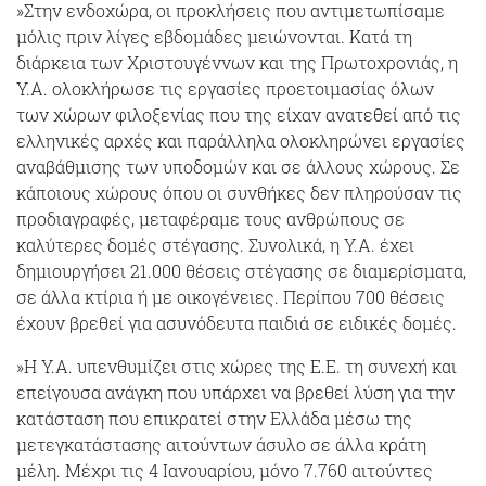
»Στην ενδοχώρα, οι προκλήσεις που αντιμετωπίσαμε
μόλις πριν λίγες εβδομάδες μειώνονται. Κατά τη
διάρκεια των Χριστουγέννων και της Πρωτοχρονιάς, η
Υ.Α. ολοκλήρωσε τις εργασίες προετοιμασίας όλων
των χώρων φιλοξενίας που της είχαν ανατεθεί από τις
ελληνικές αρχές και παράλληλα ολοκληρώνει εργασίες
αναβάθμισης των υποδομών και σε άλλους χώρους. Σε
κάποιους χώρους όπου οι συνθήκες δεν πληρούσαν τις
προδιαγραφές, μεταφέραμε τους ανθρώπους σε
καλύτερες δομές στέγασης. Συνολικά, η Υ.Α. έχει
δημιουργήσει 21.000 θέσεις στέγασης σε διαμερίσματα,
σε άλλα κτίρια ή με οικογένειες. Περίπου 700 θέσεις
έχουν βρεθεί για ασυνόδευτα παιδιά σε ειδικές δομές.
»Η Υ.Α. υπενθυμίζει στις χώρες της Ε.Ε. τη συνεχή και
επείγουσα ανάγκη που υπάρχει να βρεθεί λύση για την
κατάσταση που επικρατεί στην Ελλάδα μέσω της
μετεγκατάστασης αιτούντων άσυλο σε άλλα κράτη
μέλη. Μέχρι τις 4 Ιανουαρίου, μόνο 7.760 αιτούντες