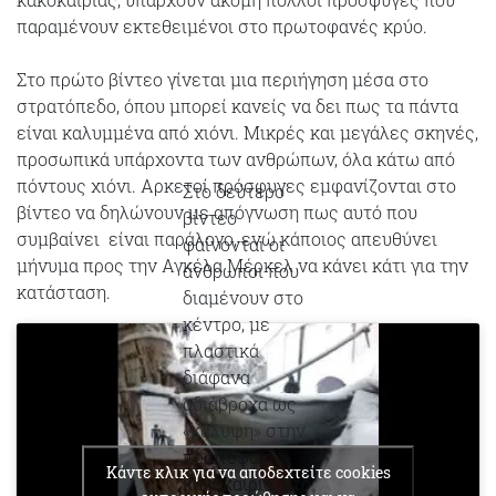
παραμένουν εκτεθειμένοι στο πρωτοφανές κρύο.
Στο πρώτο βίντεο γίνεται μια περιήγηση μέσα στο
στρατόπεδο, όπου μπορεί κανείς να δει πως τα πάντα
είναι καλυμμένα από χιόνι. Μικρές και μεγάλες σκηνές,
προσωπικά υπάρχοντα των ανθρώπων, όλα κάτω από
πόντους χιόνι. Αρκετοί πρόσφυγες εμφανίζονται στο
Στο δεύτερο
βίντεο να δηλώνουν με απόγνωση πως αυτό που
βίντεο
συμβαίνει είναι παράλογο, ενώ κάποιος απευθύνει
φαίνονται οι
μήνυμα προς την Αγκέλα Μέρκελ να κάνει κάτι για την
άνθρωποι που
κατάσταση.
διαμένουν στο
κέντρο, με
πλαστικά
διάφανα
αδιάβροχα ως
«κάλυψη» στην
πρωτοφανή
Κάντε κλικ για να αποδεχτείτε cookies
κακοκαιρία. Στο