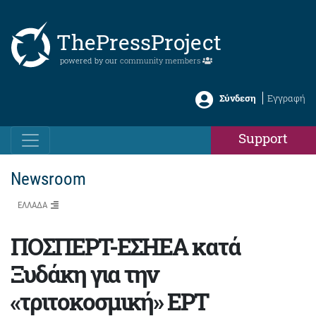
ThePressProject
powered by our
community members
Σύνδεση
Εγγραφή
Support
Newsroom
ΕΛΛΑΔΑ
ΠΟΣΠΕΡΤ-ΕΣΗΕΑ κατά
Ξυδάκη για την
«τριτοκοσμική» ΕΡΤ