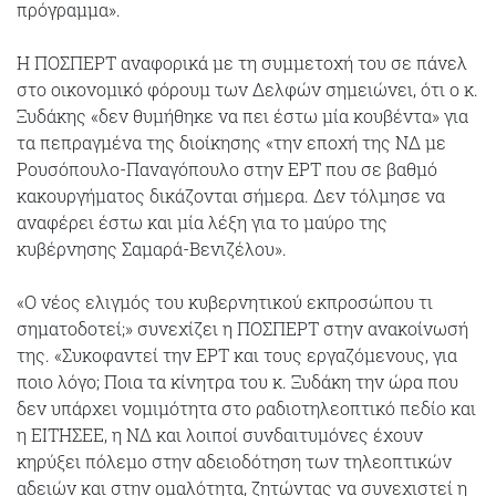
πρόγραμμα».
Η ΠΟΣΠΕΡΤ αναφορικά με τη συμμετοχή του σε πάνελ
στο οικονομικό φόρουμ των Δελφών σημειώνει, ότι ο κ.
Ξυδάκης «δεν θυμήθηκε να πει έστω μία κουβέντα» για
τα πεπραγμένα της διοίκησης «την εποχή της ΝΔ με
Ρουσόπουλο-Παναγόπουλο στην ΕΡΤ που σε βαθμό
κακουργήματος δικάζονται σήμερα. Δεν τόλμησε να
αναφέρει έστω και μία λέξη για το μαύρο της
κυβέρνησης Σαμαρά-Βενιζέλου».
«Ο νέος ελιγμός του κυβερνητικού εκπροσώπου τι
σηματοδοτεί;» συνεχίζει η ΠΟΣΠΕΡΤ στην ανακοίνωσή
της. «Συκοφαντεί την ΕΡΤ και τους εργαζόμενους, για
ποιο λόγο; Ποια τα κίνητρα του κ. Ξυδάκη την ώρα που
δεν υπάρχει νομιμότητα στο ραδιοτηλεοπτικό πεδίο και
η ΕΙΤΗΣΕΕ, η ΝΔ και λοιποί συνδαιτυμόνες έχουν
κηρύξει πόλεμο στην αδειοδότηση των τηλεοπτικών
αδειών και στην ομαλότητα, ζητώντας να συνεχιστεί η