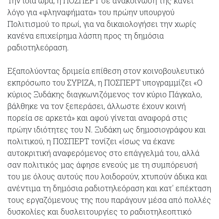
Την ίδια ώρα, η ΠΟΣΠΕΡΤ σε ανακοίνωσή της κάνει
λόγο για «φληναφήματα» του πρώην υπουργού
Πολιτισμού το πρωί, για να δικαιολογήσει την χωρίς
κανένα επιχείρημα λάσπη προς τη δημόσια
ραδιοτηλεόραση.
Εξαπολύοντας δριμεία επίθεση στον κοινοβουλευτικό
εκπρόσωπο του ΣΥΡΙΖΑ, η ΠΟΣΠΕΡΤ υπογραμμίζει «Ο
κύριος Ξυδάκης διαγκωνιζόμενος τον κύριο Πάγκαλο,
βάλθηκε να τον ξεπεράσει, άλλωστε έχουν κοινή
πορεία σε αρκετά» και αφού γίνεται αναφορά στις
πρώην ιδιότητες του Ν. Ξυδάκη ως δημοσιογράφου και
πολιτικού, η ΠΟΣΠΕΡΤ τονίζει «ίσως να έκανε
αυτοκριτική αναφερόμενος στο επάγγελμά του, αλλά
σαν πολιτικός μας άφησε ενεούς με τη συμπόρευσή
του με όλους αυτούς που λοιδορούν, χτυπούν άδικα και
ανέντιμα τη δημόσια ραδιοτηλεόραση και κατ' επέκταση
τους εργαζόμενους της που παράγουν μέσα από πολλές
δυσκολίες και δυσλειτουργίες το ραδιοτηλεοπτικό