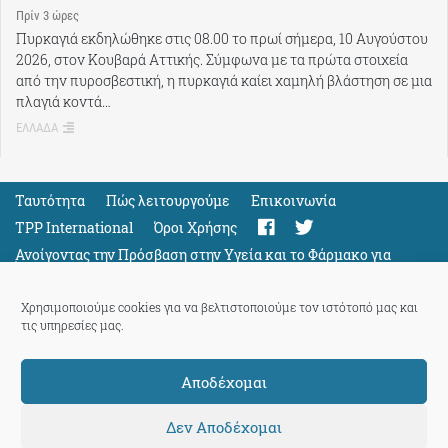
Πρίν 3 ώρες
Πυρκαγιά εκδηλώθηκε στις 08.00 το πρωί σήμερα, 10 Αυγούστου
2026, στον Κουβαρά Αττικής. Σύμφωνα με τα πρώτα στοιχεία
από την πυροσβεστική, η πυρκαγιά καίει χαμηλή βλάστηση σε μια
πλαγιά κοντά…
ΕΛΛΑΔΑ
Ταυτότητα
Πώς λειτουργούμε
Eπικοινωνία
TPP International
Όροι Χρήσης
Ανοίγοντας την Πρόσβαση στην Υγεία και το Φάρμακο για
Όλους
Support
Χρησιμοποιούμε cookies για να βελτιστοποιούμε τον ιστότοπό μας και
τις υπηρεσίες μας.
Αποδέχομαι
ThePressProject
powered by our
community members
Δεν Αποδέχομαι