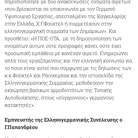
δημοσιοποίησε με δύο ανακοινώσεις ονόματα αιρετών
«που βρίσκονται σε επικοινωνία με τον Γερμανό
Υφυπουργό Εργασίας, απεσταλμένο της Καγκελαρίας
στην Ελλάδα, Χ.Γ.Φούχτελ ή συμμετέχουν στην
ελληνογερμανική συμμαχία των Δημάρχων». Και
προσθέτει: «Η ΠΟΕ-ΟΤΑ, με τη δημοσιοποίηση των
ονομάτων αυτών, ούτε προγραφές κάνει, ούτε έχει
προσωπική εμπάθεια με κανέναν αιρετό. Ενημερώνει
απλά τους εργαζόμενους και την ελληνική κοινωνία για
το ποιοι είναι αυτοί που σύμφωνα με τις δηλώσεις των
κ.κ Φούχτελ και Ράινχεμπαχ και την ιστοσελίδα της
Ελληνογερμανικής Συμμαχίας, μεθοδεύουν την
εκχώρηση βασικών αρμοδιοτήτων της Τοπικής
Αυτοδιοίκησης, στους «σύγχρονους» γερμανούς
κατακτητές».
Εμπνευστής της Ελληνογερμανικής Συνέλευσης ο
Γ.Παπανδρέου