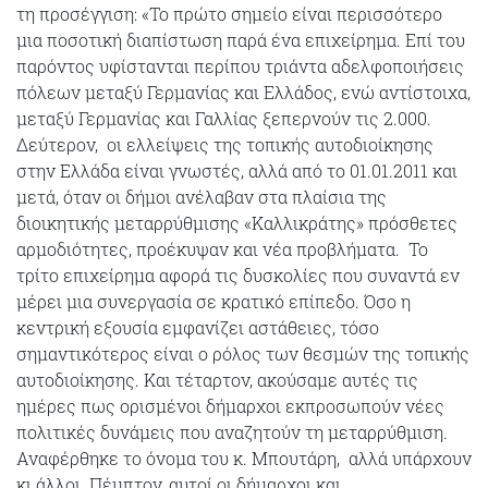
τη προσέγγιση: «Το πρώτο σημείο είναι περισσότερο
μια ποσοτική διαπίστωση παρά ένα επιχείρημα. Επί του
παρόντος υφίστανται περίπου τριάντα αδελφοποιήσεις
πόλεων μεταξύ Γερμανίας και Ελλάδος, ενώ αντίστοιχα,
μεταξύ Γερμανίας και Γαλλίας ξεπερνούν τις 2.000.
Δεύτερον, οι ελλείψεις της τοπικής αυτοδιοίκησης
στην Ελλάδα είναι γνωστές, αλλά από το 01.01.2011 και
μετά, όταν οι δήμοι ανέλαβαν στα πλαίσια της
διοικητικής μεταρρύθμισης «Καλλικράτης» πρόσθετες
αρμοδιότητες, προέκυψαν και νέα προβλήματα. Το
τρίτο επιχείρημα αφορά τις δυσκολίες που συναντά εν
μέρει μια συνεργασία σε κρατικό επίπεδο. Όσο η
κεντρική εξουσία εμφανίζει αστάθειες, τόσο
σημαντικότερος είναι ο ρόλος των θεσμών της τοπικής
αυτοδιοίκησης. Και τέταρτον, ακούσαμε αυτές τις
ημέρες πως ορισμένοι δήμαρχοι εκπροσωπούν νέες
πολιτικές δυνάμεις που αναζητούν τη μεταρρύθμιση.
Αναφέρθηκε το όνομα του κ. Μπουτάρη, αλλά υπάρχουν
κι άλλοι. Πέμπτον, αυτοί οι δήμαρχοι και