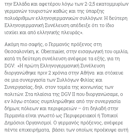
την Ελλάδα και αφετέρου λόγω των 2-2,5 εκατομμυρίων
γερμανών τουριστών καθώς και της ύπαρξης
πολυάριθμων ελληνογερμανικών συλλόγων. Η δεύτερη
Ελληνογερμανική Συνέλευση απέδειξε ότι το ίδιο
ισχύει και από ελληνικής πλευράς».
Ακόμη πιο σαφής, ο Γερμανός πρόξενος στη
Θεσσαλονίκη, κ. Obermaier, στην εισαγωγική του ομιλία,
κατά τη δεύτερη συνέλευση ανέφερε τα εξής, για τη
DGV: «Η πρώτη Ελληνογερμανική Συνέλευση
διοργανώθηκε πριν 2 χρόνια στην Αθήνα και στόχευε
σε μια συνεργασία των Συλλόγων Φιλίας και
Συνεργασίας, δηλ. στον τομέα της κοινωνίας των
πολιτών. Στα πλαίσια της DGV II που διοργανώσαμε, ο
εν λόγω στόχος συμπληρώθηκε από την συνεργασία
δήμων, πόλεων και περιφερειών – ότι δηλαδή στην
Γερμανία είναι γνωστό ως Περιφερειακοί ή Τοπικοί
Δημόσιοι Οργανισμοί. Ο γερμανός πρόξενος, ανέφερε
πέντε επιχειρήματα, βάσει των οποίων, προέκυψε αυτή