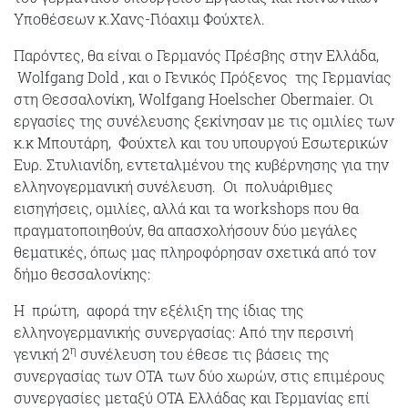
Υποθέσεων κ.Χανς-Γιόαχιμ Φούχτελ.
Παρόντες, θα είναι ο Γερμανός Πρέσβης στην Ελλάδα,
Wolfgang Dold , και ο Γενικός Πρόξενος της Γερμανίας
στη Θεσσαλονίκη, Wolfgang Hoelscher Obermaier. Οι
εργασίες της συνέλευσης ξεκίνησαν με τις ομιλίες των
κ.κ Μπουτάρη, Φούχτελ και του υπουργού Εσωτερικών
Ευρ. Στυλιανίδη, εντεταλμένου της κυβέρνησης για την
ελληνογερμανική συνέλευση. Οι πολυάριθμες
εισηγήσεις, ομιλίες, αλλά και τα workshops που θα
πραγματοποιηθούν, θα απασχολήσουν δύο μεγάλες
θεματικές, όπως μας πληροφόρησαν σχετικά από τον
δήμο θεσσαλονίκης:
Η πρώτη, αφορά την εξέλιξη της ίδιας της
ελληνογερμανικής συνεργασίας: Από την περσινή
η
γενική 2
συνέλευση του έθεσε τις βάσεις της
συνεργασίας των ΟΤΑ των δύο χωρών, στις επιμέρους
συνεργασίες μεταξύ ΟΤΑ Ελλάδας και Γερμανίας επί