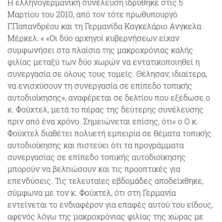
Η ελληνογερμανική συνέλευση ιδρύθηκε στις 5
Μαρτίου του 2010, από τον τότε πρωθυπουργό
Γ.Παπανδρέου και τη Γερμανίδα Καγκελάριο Ανγκελα
Μέρκελ: « «Οι δύο αρχηγοί κυβερνήσεων είχαν
συμφωνήσει στα πλαίσια της μακροχρόνιας καλής
φιλίας μεταξύ των δύο χωρών να εντατικοποιηθεί η
συνεργασία σε όλους τους τομείς. Θέλησαν, ιδιαίτερα,
να ενισχύσουν τη συνεργασία σε επίπεδο τοπικής
αυτοδιοίκησης», αναφέρεται σε δελτίου που εξέδωσε ο
κ. Φούχτελ, μετά το πέρας της δεύτερης συνέλευσης
πριν από ένα χρόνο. Σημειώνεται επίσης, ότι« ο Ο κ.
Φούχτελ διαθέτει πολυετή εμπειρία σε θέματα τοπικής
αυτοδιοίκησης και πιστεύει ότι τα προγράμματα
συνεργασίας σε επίπεδο τοπικής αυτοδιοίκησης
μπορούν να βελτιώσουν και τις προοπτικές για
επενδύσεις. Τις τελευταίες εβδομάδες αποδείχθηκε,
σύμφωνα με τον κ. Φούχτελ, ότι στη Γερμανία
εντείνεται το ενδιαφέρον για επαφές αυτού του είδους,
αφενός λόγω της μακροχρόνιας φιλίας της χώρας με