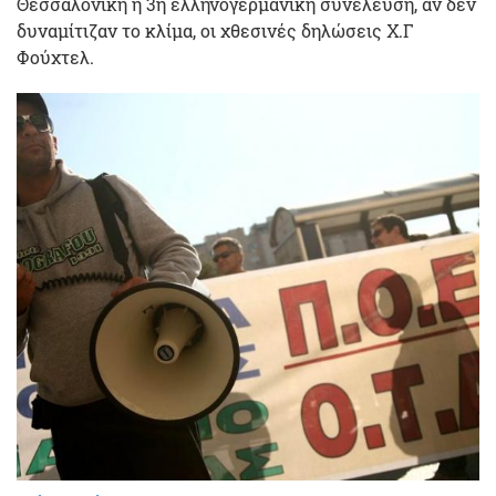
Θεσσαλονίκη η 3η ελληνογερμανική συνέλευση, αν δεν
δυναμίτιζαν το κλίμα, οι χθεσινές δηλώσεις Χ.Γ
Φούχτελ.