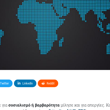
Twitter
LinkedIn
Reddit
ε για
σοσιαλισμό ή βαρβαρότητα
μίλησε και για απεργίες. Κ