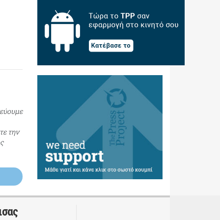
τεύουμε
τε την
ος
ισας