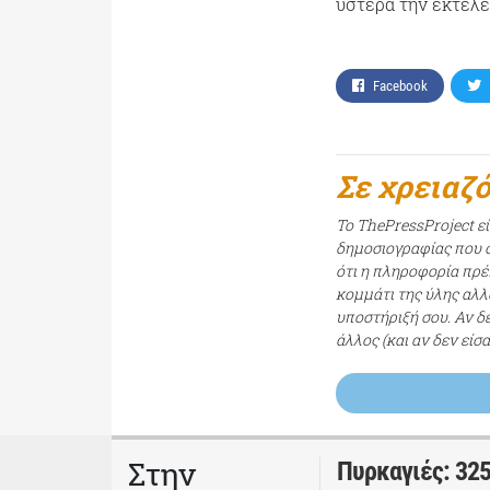
ύστερα την εκτέλε
Facebook
Σε χρειαζ
Το ThePressProject ε
δημοσιογραφίας που σ
ότι η πληροφορία πρέπ
κομμάτι της ύλης αλλ
υποστήριξή σου. Αν δ
άλλος (και αν δεν είσ
Στην
Πυρκαγιές: 325