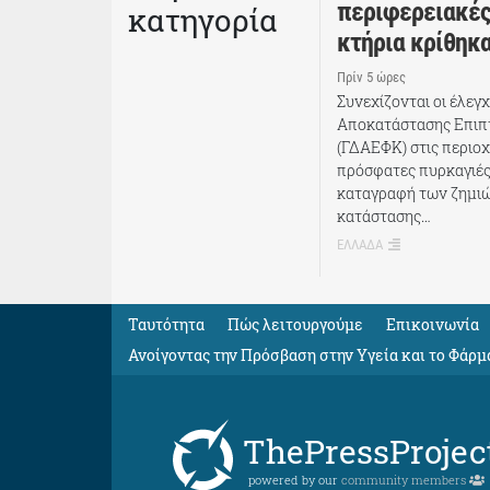
περιφερειακές
κατηγορία
κτήρια κρίθηκ
Πρίν 5 ώρες
Συνεχίζονται οι έλεγ
Αποκατάστασης Επι
(ΓΔΑΕΦΚ) στις περιοχ
πρόσφατες πυρκαγιές
καταγραφή των ζημιώ
κατάστασης…
ΕΛΛΑΔΑ
Ταυτότητα
Πώς λειτουργούμε
Eπικοινωνία
Ανοίγοντας την Πρόσβαση στην Υγεία και το Φάρμ
ThePressProjec
powered by our
community members