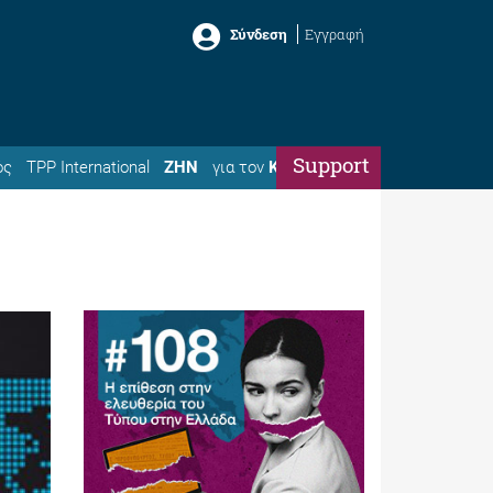
Σύνδεση
Εγγραφή
Support
ός
TPP International
ΖΗΝ
για τον
Κώστα