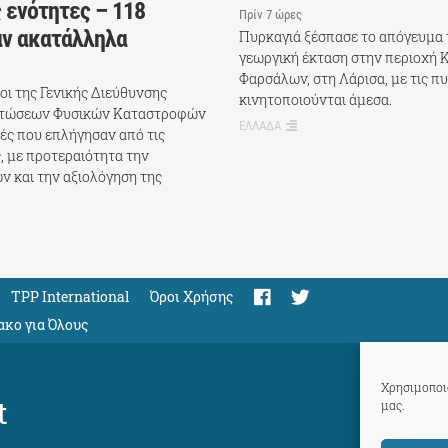
 ενότητες – 118
Πρίν 7 ώρες
αν ακατάλληλα
Πυρκαγιά ξέσπασε το απόγευμα 
γεωργική έκταση στην περιοχή 
Φαρσάλων, στη Λάρισα, με τις π
χοι της Γενικής Διεύθυνσης
κινητοποιούνται άμεσα.
πτώσεων Φυσικών Καταστροφών
ΕΛΛΑΔΑ
ές που επλήγησαν από τις
, με προτεραιότητα την
ν και την αξιολόγηση της
TPP International
Όροι Χρήσης
ακο για Όλους
Χρησιμοποιο
t
μας.