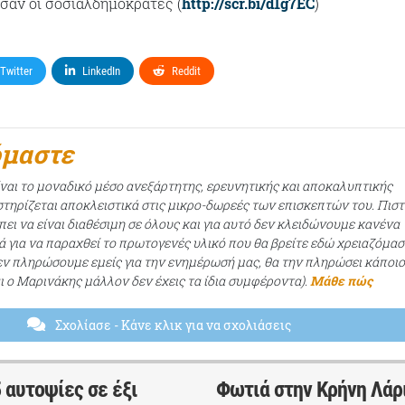
σαν οι σοσιαλδημοκράτες (
http://scr.bi/d1g7EC
)
Twitter
LinkedIn
Reddit
όμαστε
ίναι το μοναδικό μέσο ανεξάρτητης, ερευνητικής και αποκαλυπτικής
τηρίζεται αποκλειστικά στις μικρο-δωρεές των επισκεπτών του. Πισ
ει να είναι διαθέσιμη σε όλους και για αυτό δεν κλειδώνουμε κανένα
ά για να παραχθεί το πρωτογενές υλικό που θα βρείτε εδώ χρειαζόμασ
εν πληρώσουμε εμείς για την ενημέρωσή μας, θα την πληρώσει κάποι
αι ο Μαρινάκης μάλλον δεν έχεις τα ίδια συμφέροντα).
Μάθε πώς
Σχολίασε
- Κάνε κλικ για να σχολιάσεις
 αυτοψίες σε έξι
Φωτιά στην Κρήνη Λάρ